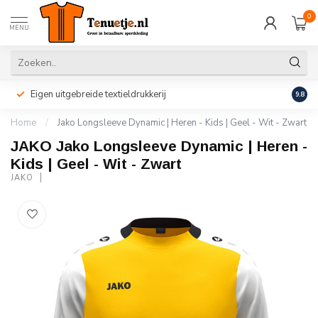
0
MENU
Eigen uitgebreide textieldrukkerij
Perso
9.8
Home
/
Jako Longsleeve Dynamic | Heren - Kids | Geel - Wit - Zwart
JAKO Jako Longsleeve Dynamic | Heren -
Kids | Geel - Wit - Zwart
JAKO