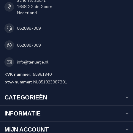
Schoffel 20C-1
1648 GG de Goorn
Nederland
0628987309
0628987309
info@tenuetje.nl
KVK nummer:
55961940
btw-nummer:
NL851923987B01
CATEGORIEËN
INFORMATIE
MIJN ACCOUNT