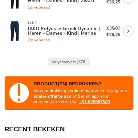
Heren - Dames - Kind | Zwart
€26,25
Op voorraad
JAKO
€35,00
JAKO Polyesterbroek Dynamic |
Heren - Dames - Kind | Marine
€26,25
Op voorraad
polyestervest
(176)
PRODUCT(EN) BEDRUKKEN?
Jouw bedrukking verdient maatwerk. Vraag een
snelle offerte aan
of bel en app voor
persoonlijk overleg via
+31 628987309
.
RECENT BEKEKEN