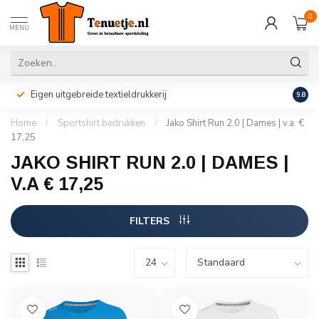
0
MENU
Eigen uitgebreide textieldrukkerij
Perso
9.8
Home
/
Sportshirt bedrukken
/
Jako Shirt Run 2.0 | Dames | v.a. €
17,25
JAKO SHIRT RUN 2.0 | DAMES |
V.A € 17,25
FILTERS