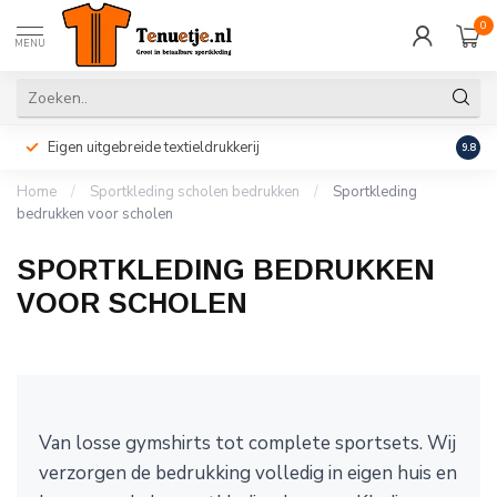
0
MENU
Eigen uitgebreide textieldrukkerij
Perso
9.8
Home
/
Sportkleding scholen bedrukken
/
Sportkleding
bedrukken voor scholen
SPORTKLEDING BEDRUKKEN
VOOR SCHOLEN
Van losse gymshirts tot complete sportsets. Wij
verzorgen de bedrukking volledig in eigen huis en