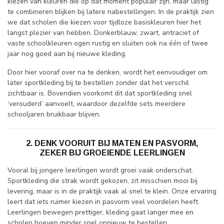
kiezen van kleuren die op dat moment populair zijn, maar lastig
te combineren blijken bij latere nabestellingen. In de praktijk zien
we dat scholen die kiezen voor tijdloze basiskleuren hier het
langst plezier van hebben. Donkerblauw, zwart, antraciet of
vaste schoolkleuren ogen rustig en sluiten ook na één of twee
jaar nog goed aan bij nieuwe kleding.
Door hier vooraf over na te denken, wordt het eenvoudiger om
later sportkleding bij te bestellen zonder dat het verschil
zichtbaar is. Bovendien voorkomt dit dat sportkleding snel
‘verouderd’ aanvoelt, waardoor dezelfde sets meerdere
schooljaren bruikbaar blijven.
2. DENK VOORUIT BIJ MATEN EN PASVORM,
ZEKER BIJ GROEIENDE LEERLINGEN
Vooral bij jongere leerlingen wordt groei vaak onderschat.
Sportkleding die strak wordt gekozen, zit misschien mooi bij
levering, maar is in de praktijk vaak al snel te klein. Onze ervaring
leert dat iets ruimer kiezen in pasvorm veel voordelen heeft.
Leerlingen bewegen prettiger, kleding gaat langer mee en
scholen hoeven minder snel opnieuw te bestellen.