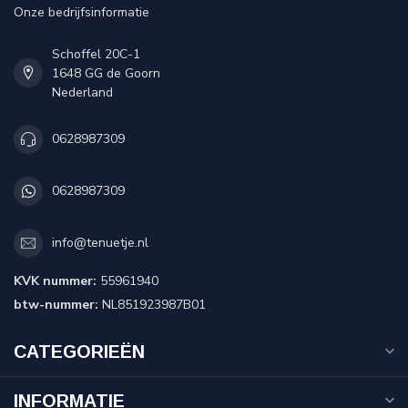
Onze bedrijfsinformatie
Schoffel 20C-1
1648 GG de Goorn
Nederland
0628987309
0628987309
info@tenuetje.nl
KVK nummer:
55961940
btw-nummer:
NL851923987B01
CATEGORIEËN
INFORMATIE