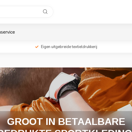
service
Eigen uitgebreide textieldrukkerij
LAAT OOK UW EIGEN
KLEDING BIJ ONS