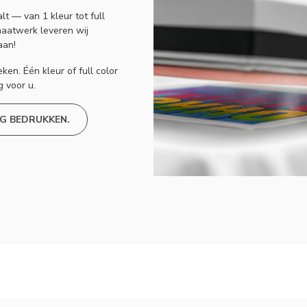
t — van 1 kleur tot full
maatwerk leveren wij
aan!
n. Één kleur of full color
 voor u.
G BEDRUKKEN.