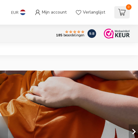
0
Mijn account
Verlanglijst
EUR
9.8
185
beoordelingen