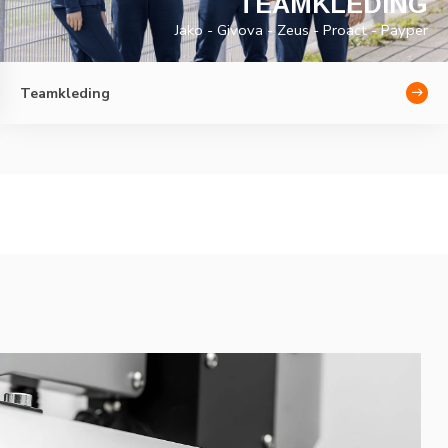
TEAMKLEDING
Jako - Givova - Zeus - Proact - Payper
Teamkleding