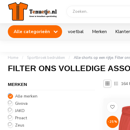
Alle categorieën
voetbal
Merken
Klanten
Home
/
Sportbroek bedrukken
/
Alle shorts op een rijtje. Filter o
FILTER ONS VOLLEDIGE ASS
164
MERKEN
Alle merken
Givova
JAKO
Proact
-25%
Zeus