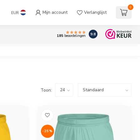
0
Mijn account
Verlanglijst
EUR
9.8
185
beoordelingen
Toon:
-25%