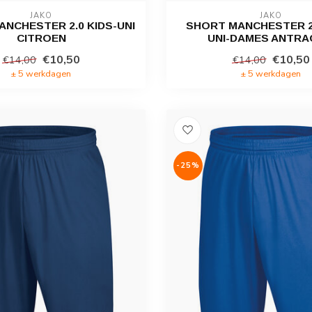
JAKO
JAKO
NCHESTER 2.0 KIDS-UNI
SHORT MANCHESTER 2.
CITROEN
UNI-DAMES ANTRA
€10,50
€10,50
€14,00
€14,00
± 5 werkdagen
± 5 werkdagen
-25%