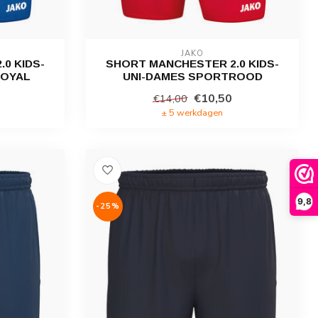
JAKO
0 KIDS-
SHORT MANCHESTER 2.0 KIDS-
ROYAL
UNI-DAMES SPORTROOD
€10,50
€14,00
± 5 werkdagen
9,8
-25%