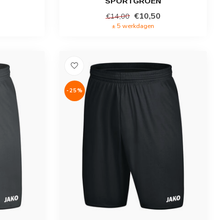
SPORTGROEN
€10,50
€14,00
± 5 werkdagen
-25%