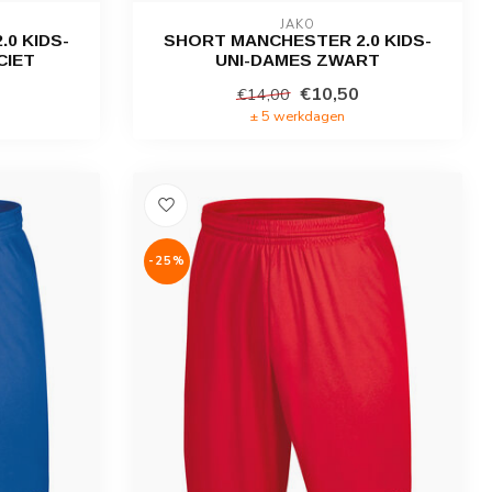
JAKO
0 KIDS-
SHORT MANCHESTER 2.0 KIDS-
CIET
UNI-DAMES ZWART
€10,50
€14,00
± 5 werkdagen
-25%