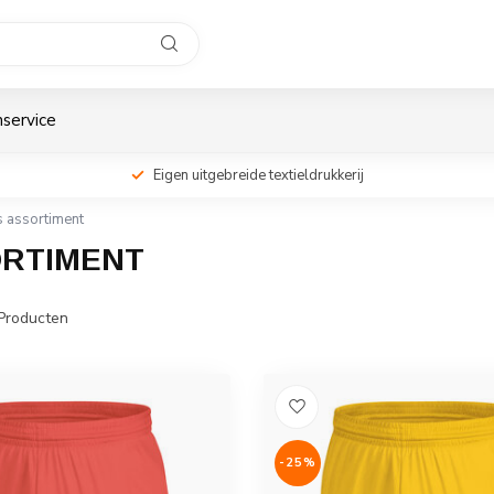
service
Eigen uitgebreide textieldrukkerij
ns assortiment
ORTIMENT
Producten
-25%