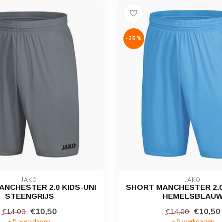
-25%
JAKO
JAKO
NCHESTER 2.0 KIDS-UNI
SHORT MANCHESTER 2.0
STEENGRIJS
HEMELSBLAU
€10,50
€10,50
€14,00
€14,00
± 5 werkdagen
± 5 werkdagen