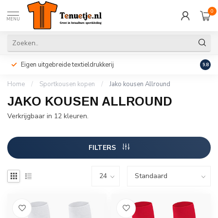
0
MENU
Eigen uitgebreide textieldrukkerij
Perso
9.8
Home
/
Sportkousen kopen
/
Jako kousen Allround
JAKO KOUSEN ALLROUND
Verkrijgbaar in 12 kleuren.
FILTERS