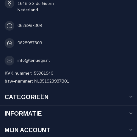
1648 GG de Goorn
Nederland
0628987309
0628987309
info@tenuetje.nl
KVK nummer:
55961940
btw-nummer:
NL851923987B01
CATEGORIEËN
INFORMATIE
MIJN ACCOUNT