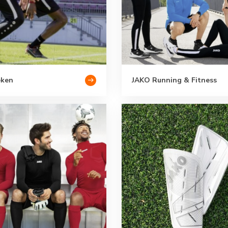
eken
JAKO Running & Fitness