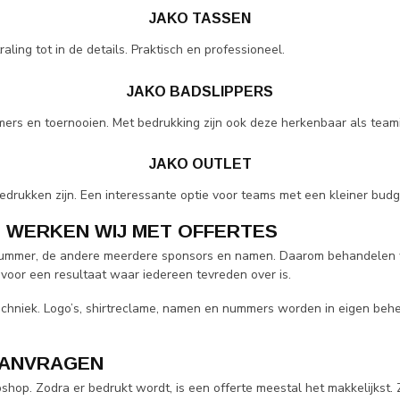
JAKO TASSEN
ling tot in de details. Praktisch en professioneel.
JAKO BADSLIPPERS
mers en toernooien. Met bedrukking zijn ook deze herkenbaar als team
JAKO OUTLET
bedrukken zijn. Een interessante optie voor teams met een kleiner budg
 WERKEN WIJ MET OFFERTES
 nummer, de andere meerdere sponsors en namen. Daarom behandelen wi
oor een resultaat waar iedereen tevreden over is.
hniek. Logo’s, shirtreclame, namen en nummers worden in eigen behe
AANVRAGEN
bshop. Zodra er bedrukt wordt, is een offerte meestal het makkelijkst