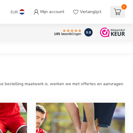
0
Mijn account
Verlanglijst
EUR
9.8
185
beoordelingen
lke bestelling maatwerk is, werken we met offertes en aanvragen.