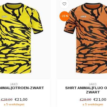
-25%
JAKO
JAKO
ANIMAL|CITROEN-ZWART
SHIRT ANIMAL|FLUO 
ZWART
€21,00
€21,00
€28,00
€28,00
± 5 werkdagen
± 5 werkdagen