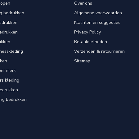
kopen
Over ons
ng bedrukken
Algemene voorwaarden
edrukken
Klachten en suggesties
bedrukken
Privacy Policy
ukken
Betaalmethoden
tnesskleding
Verzenden & retourneren
kken
Sitemap
per merk
rs kleding
bedrukken
ing bedrukken