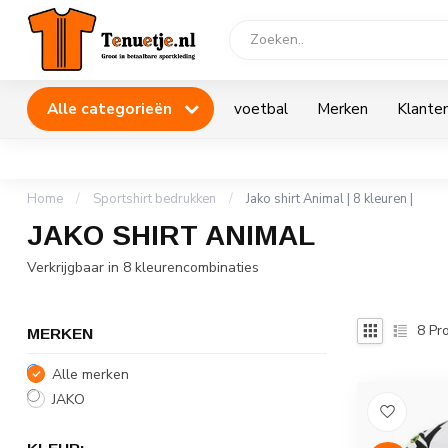
Alle categorieën
voetbal
Merken
Klanten
Home
/
Sportshirt bedrukken
/
Jako shirt Animal | 8 kleuren |
JAKO SHIRT ANIMAL
Verkrijgbaar in 8 kleurencombinaties
8
Pro
MERKEN
Alle merken
JAKO