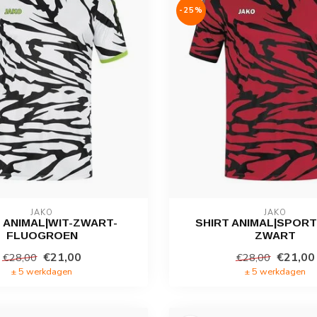
-25%
JAKO
JAKO
 ANIMAL|WIT-ZWART-
SHIRT ANIMAL|SPOR
FLUOGROEN
ZWART
€21,00
€21,00
€28,00
€28,00
± 5 werkdagen
± 5 werkdagen