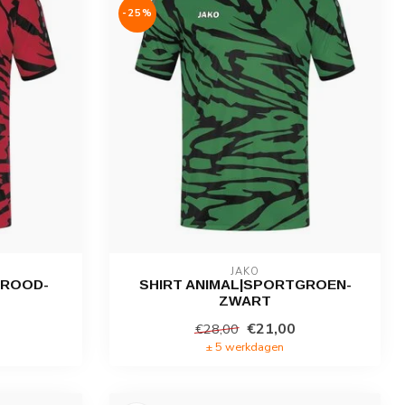
-25%
JAKO
TROOD-
SHIRT ANIMAL|SPORTGROEN-
ZWART
€21,00
€28,00
± 5 werkdagen