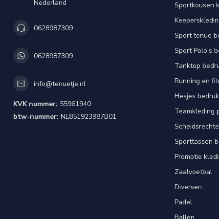
Nederland
Sportkousen 
Keeperskledi
0628987309
Sport tenue b
Sport Polo's 
0628987309
Tanktop bedr
Running en fi
info@tenuetje.nl
Hesjes bedru
KVK nummer:
55961940
Teamkleding 
btw-nummer:
NL851923987B01
Scheidsrechte
Sporttassen 
Promotie kled
Zaalvoetbal
Diversen
Padel
Ballen