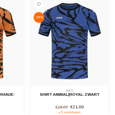
-25%
JAKO
ORANJE-
SHIRT ANIMAL|ROYAL-ZWART
€21,00
€28,00
± 5 werkdagen