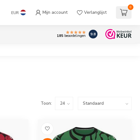
0
Mijn account
Verlanglijst
EUR
9.8
185
beoordelingen
Toon: