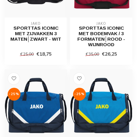
JAKO
JAKO
SPORTTAS ICONIC
SPORTTAS ICONIC
MET ZIJVAKKEN 3
MET BODEMVAK / 3
MATEN│ZWART - WIT
FORMATEN│ROOD -
WIJNROOD
€18,75
€26,25
€25,00
€35,00
-25%
-25%