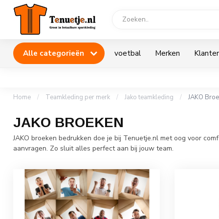
Alle categorieën
voetbal
Merken
Klanten
Home
/
Teamkleding per merk
/
Jako teamkleding
/
JAKO Broe
JAKO BROEKEN
JAKO broeken bedrukken doe je bij Tenuetje.nl met oog voor comf
aanvragen. Zo sluit alles perfect aan bij jouw team.