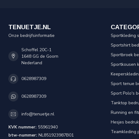
TENUETJE.NL
CATEGO
Onze bedrijfsinformatie
Sportkleding 
Sportshirt be
Schoffel 20C-1
Sportbroek b
1648 GG de Goorn
Nederland
Sportkousen 
Keeperskledi
0628987309
Sport tenue b
Sport Polo's 
0628987309
Tanktop bedr
Running en fi
info@tenuetje.nl
Hesjes bedru
KVK nummer:
55961940
Teamkleding 
btw-nummer:
NL851923987B01