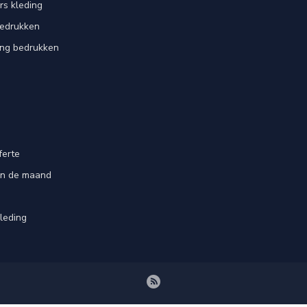
rs kleding
bedrukken
ing bedrukken
ferte
an de maand
leding