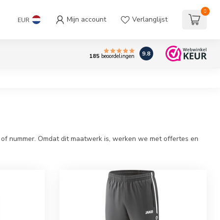
0
Mijn account
Verlanglijst
EUR
9.8
185
beoordelingen
am of nummer. Omdat dit maatwerk is, werken we met offertes en