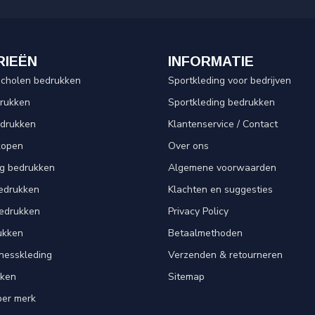
RIEËN
INFORMATIE
scholen bedrukken
Sportkleding voor bedrijven
drukken
Sportkleding bedrukken
edrukken
Klantenservice / Contact
kopen
Over ons
ng bedrukken
Algemene voorwaarden
edrukken
Klachten en suggesties
bedrukken
Privacy Policy
ukken
Betaalmethoden
tnesskleding
Verzenden & retourneren
kken
Sitemap
per merk