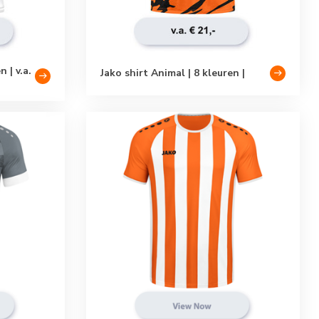
 | v.a.
Jako shirt Animal | 8 kleuren |