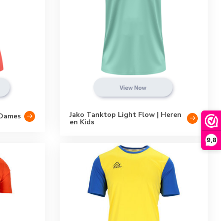
Jako Tanktop Light Flow | Heren
 Dames
en Kids
9,8