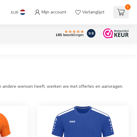
0
Mijn account
Verlanglijst
EUR
9.8
185
beoordelingen
team andere wensen heeft, werken we met offertes en aanvragen.