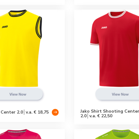
Jako Shirt Shooting Cente
 Center 2.0│v.a. € 18,75
2.0│v.a. € 22,50