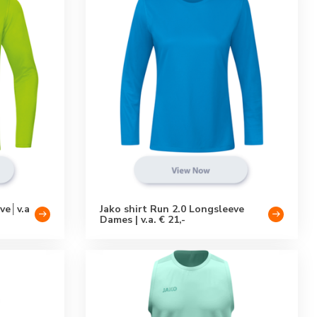
ve│v.a
Jako shirt Run 2.0 Longsleeve
Dames | v.a. € 21,-