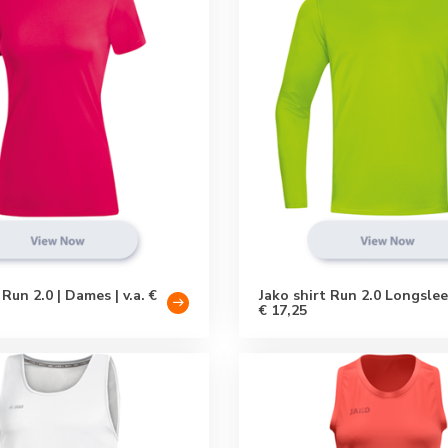
 Run 2.0 | Dames | v.a. €
Jako shirt Run 2.0 Longslee
€ 17,25