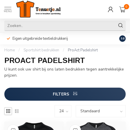
0
MENU
Eigen uitgebreide textieldrukkerij
Perso
9.8
Home
/
Sportshirt bedrukken
/
ProAct Padelshirt
PROACT PADELSHIRT
U kunt ook uw shirt bij ons laten bedrukken tegen aantrekkelijke
prijzen.
FILTERS