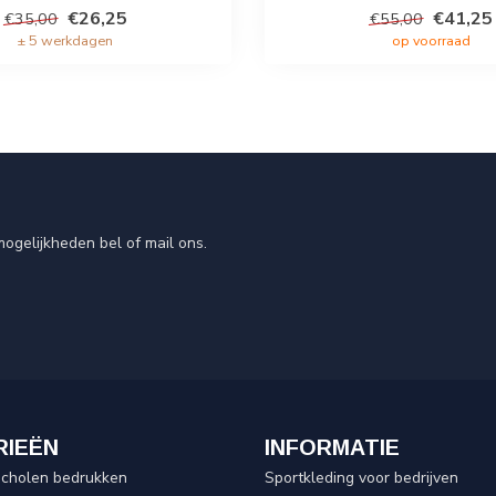
€26,25
€41,25
€35,00
€55,00
± 5 werkdagen
op voorraad
ogelijkheden bel of mail ons.
RIEËN
INFORMATIE
scholen bedrukken
Sportkleding voor bedrijven