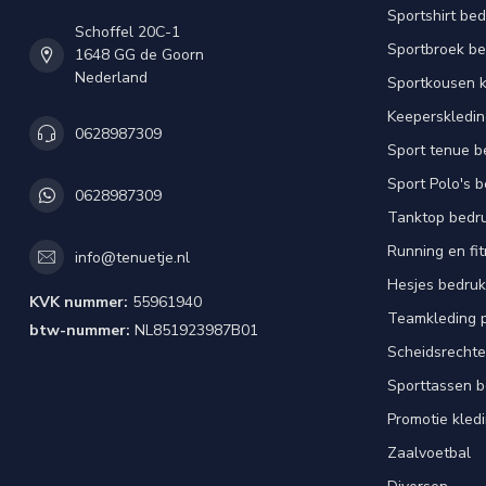
Sportshirt be
Schoffel 20C-1
Sportbroek b
1648 GG de Goorn
Nederland
Sportkousen 
Keeperskledi
0628987309
Sport tenue b
Sport Polo's 
0628987309
Tanktop bedr
Running en fi
info@tenuetje.nl
Hesjes bedru
KVK nummer:
55961940
Teamkleding 
btw-nummer:
NL851923987B01
Scheidsrechte
Sporttassen 
Promotie kled
Zaalvoetbal