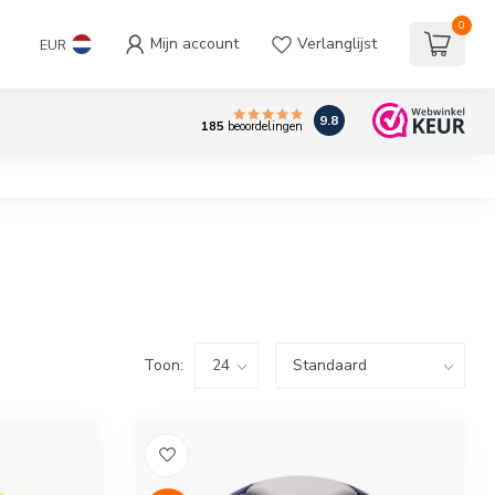
0
Mijn account
Verlanglijst
EUR
9.8
185
beoordelingen
Toon: