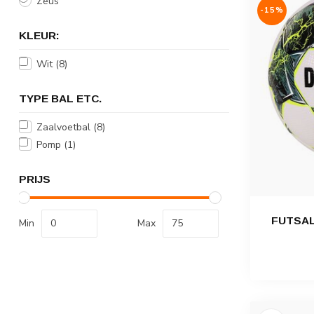
Zeus
-15%
KLEUR:
Wit
(8)
TYPE BAL ETC.
Zaalvoetbal
(8)
Pomp
(1)
PRIJS
FUTSAL
Min
Max