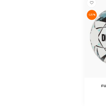
-15%
FU