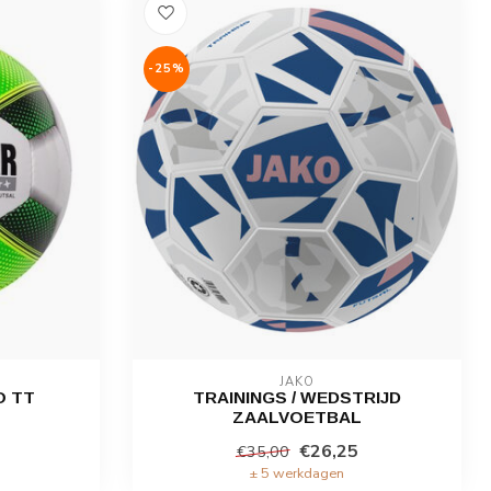
-25%
JAKO
O TT
TRAININGS / WEDSTRIJD
ZAALVOETBAL
€26,25
€35,00
± 5 werkdagen