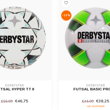
-15%
DERBYSTAR
DERBYSTAR
TSAL HYPER TT II
FUTSAL BASIC PR
€46,75
€38,25
€55,00
€45,00
op voorraad