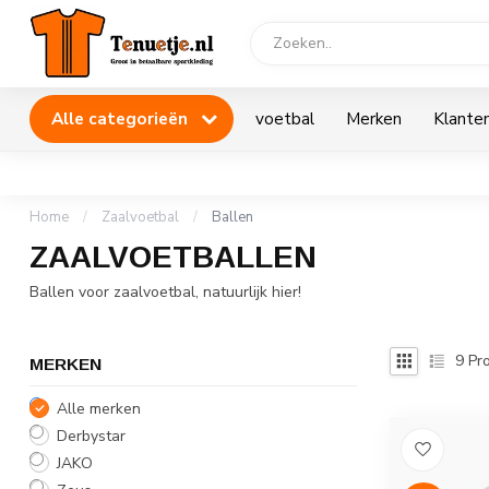
Alle categorieën
voetbal
Merken
Klanten
Home
/
Zaalvoetbal
/
Ballen
ZAALVOETBALLEN
Ballen voor zaalvoetbal, natuurlijk hier!
9
Pro
MERKEN
Alle merken
Derbystar
JAKO