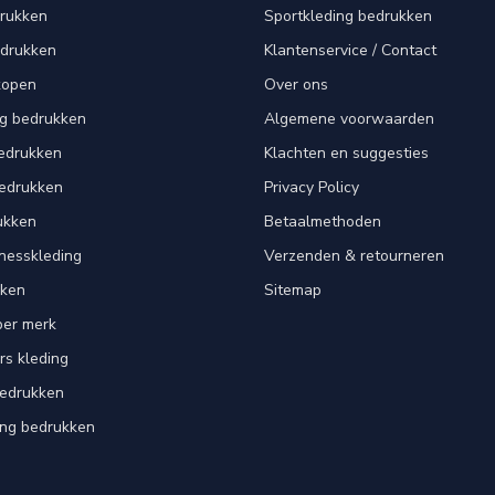
drukken
Sportkleding bedrukken
edrukken
Klantenservice / Contact
kopen
Over ons
ng bedrukken
Algemene voorwaarden
edrukken
Klachten en suggesties
bedrukken
Privacy Policy
ukken
Betaalmethoden
tnesskleding
Verzenden & retourneren
kken
Sitemap
per merk
rs kleding
bedrukken
ing bedrukken