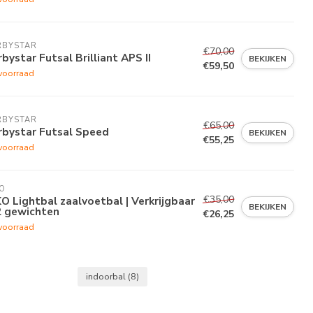
RBYSTAR
€70,00
bystar Futsal Brilliant APS II
BEKIJKEN
€59,50
voorraad
RBYSTAR
€65,00
rbystar Futsal Speed
BEKIJKEN
€55,25
voorraad
O
€35,00
O Lightbal zaalvoetbal | Verkrijgbaar
BEKIJKEN
2 gewichten
€26,25
voorraad
indoorbal
(8)