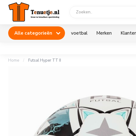
Alle categorieën
voetbal
Merken
Klanten
Home
/
Futsal Hyper TT II