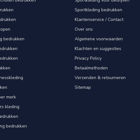
scholen bedrukken
Sportkleding voor bedrijven
drukken
Sportkleding bedrukken
edrukken
Klantenservice / Contact
kopen
Over ons
ng bedrukken
Algemene voorwaarden
edrukken
Klachten en suggesties
bedrukken
Privacy Policy
ukken
Betaalmethoden
tnesskleding
Verzenden & retourneren
kken
Sitemap
per merk
rs kleding
bedrukken
ing bedrukken