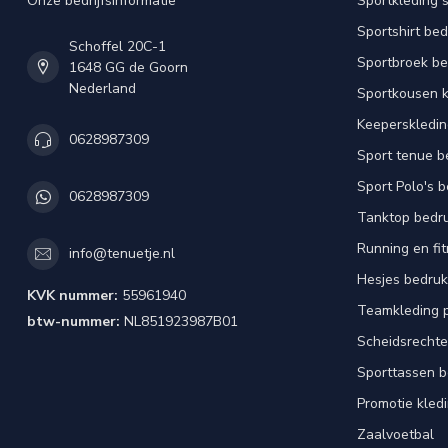
Onze bedrijfsinformatie
Sportkleding 
Sportshirt be
Schoffel 20C-1
Sportbroek b
1648 GG de Goorn
Nederland
Sportkousen 
Keeperskledi
0628987309
Sport tenue b
Sport Polo's 
0628987309
Tanktop bedr
Running en fi
info@tenuetje.nl
Hesjes bedru
KVK nummer:
55961940
Teamkleding 
btw-nummer:
NL851923987B01
Scheidsrechte
Sporttassen 
Promotie kled
Zaalvoetbal