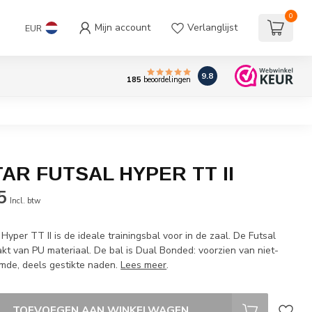
0
Mijn account
Verlanglijst
EUR
9.8
185
beoordelingen
AR FUTSAL HYPER TT II
5
Incl. btw
Hyper TT II is de ideale trainingsbal voor in de zaal. De Futsal
kt van PU materiaal. De bal is Dual Bonded: voorzien van niet-
jmde, deels gestikte naden.
Lees meer
.
TOEVOEGEN AAN WINKELWAGEN