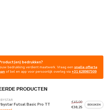
Product(en) bedrukken?
Jouw bedrukking verdient maatwerk. Vraag een
snelle offerte
aan
of bel en app voor persoonlijk overleg via
+31 628987309
.
EERDE PRODUCTEN
RBYSTAR
€45,00
bystar Futsal Basic Pro TT
BEKIJKEN
€38,25
voorraad