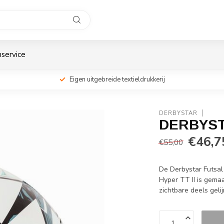
service
Eigen uitgebreide textieldrukkerij
DERBYSTAR
DERBYST
€46,7
€55,00
De Derbystar Futsal 
Hyper TT II is gemaa
zichtbare deels geli