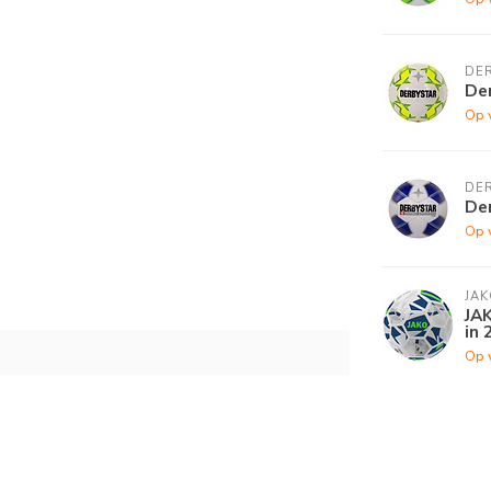
DE
Der
Op 
DE
De
Op 
JAK
JAK
in 
Op 