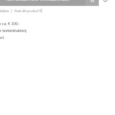
lijken
Deel dit product
 v.a. € 100,-
 textieldrukkerij
act