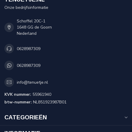
Onze bedrijfsinformatie
Schoffel 20C-1
1648 GG de Goorn
Nederland
0628987309
0628987309
info@tenuetje.nl
KVK nummer:
55961940
btw-nummer:
NL851923987B01
CATEGORIEËN