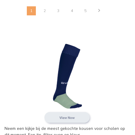
1
2
3
4
5
Neem een kijkje bij de meest gekochte kousen voor scholen op
dit moment. Een tip, filter even op kleur.