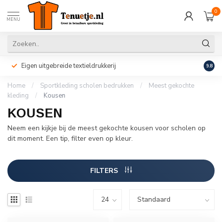
0
MENU
Eigen uitgebreide textieldrukkerij
Perso
9.8
Home
/
Sportkleding scholen bedrukken
/
Meest gekochte
kleding
/
Kousen
KOUSEN
Neem een kijkje bij de meest gekochte kousen voor scholen op
dit moment. Een tip, filter even op kleur.
FILTERS