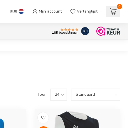
0
Mijn account
Verlanglijst
EUR
9.8
185
beoordelingen
Toon: