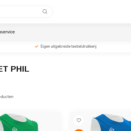
service
Eigen uitgebreide textieldrukkerij
T PHIL
ducten