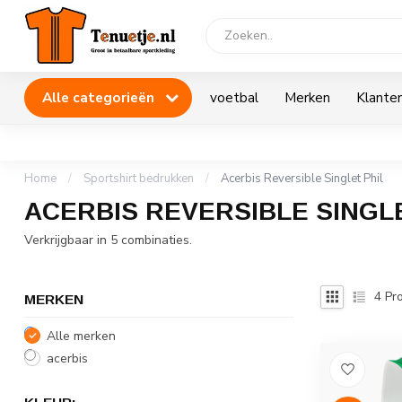
Alle categorieën
voetbal
Merken
Klanten
Home
/
Sportshirt bedrukken
/
Acerbis Reversible Singlet Phil
ACERBIS REVERSIBLE SINGLE
Verkrijgbaar in 5 combinaties.
4
Pro
MERKEN
Alle merken
acerbis