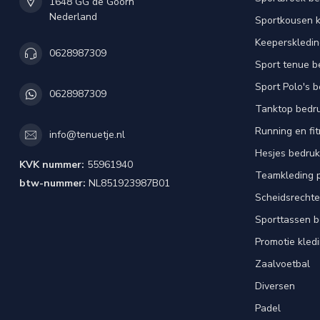
1648 GG de Goorn
Nederland
Sportkousen 
Keeperskledi
0628987309
Sport tenue b
Sport Polo's 
0628987309
Tanktop bedr
Running en fi
info@tenuetje.nl
Hesjes bedru
KVK nummer:
55961940
Teamkleding 
btw-nummer:
NL851923987B01
Scheidsrechte
Sporttassen 
Promotie kled
Zaalvoetbal
Diversen
Padel