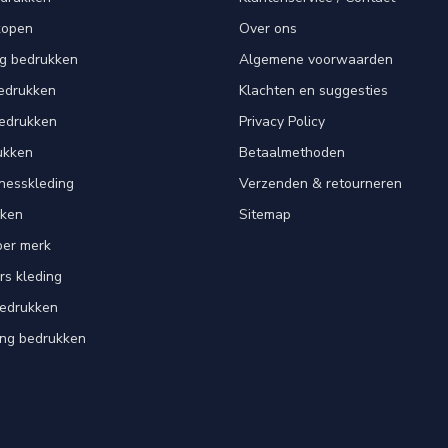
kopen
Over ons
ng bedrukken
Algemene voorwaarden
edrukken
Klachten en suggesties
bedrukken
Privacy Policy
ukken
Betaalmethoden
tnesskleding
Verzenden & retourneren
kken
Sitemap
per merk
rs kleding
bedrukken
ing bedrukken