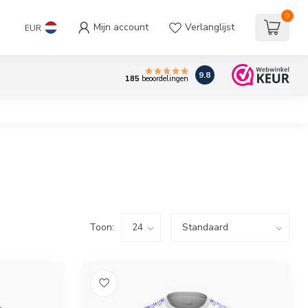
0
Mijn account
Verlanglijst
EUR
9.8
185
beoordelingen
Toon: