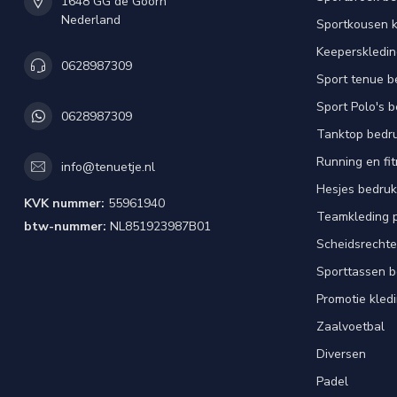
1648 GG de Goorn
Nederland
Sportkousen 
Keeperskledi
0628987309
Sport tenue b
Sport Polo's 
0628987309
Tanktop bedr
Running en fi
info@tenuetje.nl
Hesjes bedru
KVK nummer:
55961940
Teamkleding 
btw-nummer:
NL851923987B01
Scheidsrechte
Sporttassen 
Promotie kled
Zaalvoetbal
Diversen
Padel