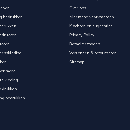
kopen
Over ons
ng bedrukken
Algemene voorwaarden
edrukken
Klachten en suggesties
bedrukken
Privacy Policy
ukken
Betaalmethoden
tnesskleding
Verzenden & retourneren
kken
Sitemap
per merk
rs kleding
bedrukken
ing bedrukken