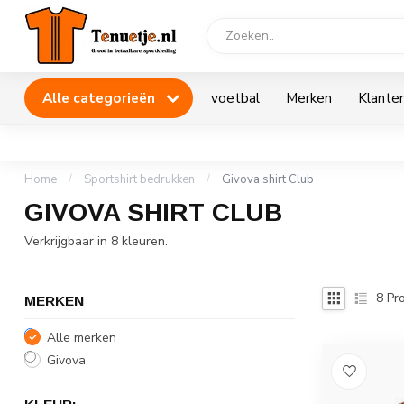
Alle categorieën
voetbal
Merken
Klanten
Home
/
Sportshirt bedrukken
/
Givova shirt Club
GIVOVA SHIRT CLUB
Verkrijgbaar in 8 kleuren.
8
Pro
MERKEN
Alle merken
Givova