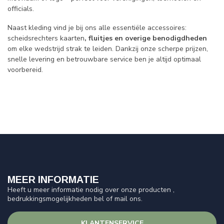
officials.
Naast kleding vind je bij ons alle essentiële accessoires:
scheidsrechters kaarten
, fluitjes en overige benodigdheden
om elke wedstrijd strak te leiden. Dankzij onze scherpe prijzen,
snelle levering en betrouwbare service ben je altijd optimaal
voorbereid.
MEER INFORMATIE
Heeft u meer informatie nodig over onze producten ,
bedrukkingsmogelijkheden bel of mail ons.
KLANTENSERVICE