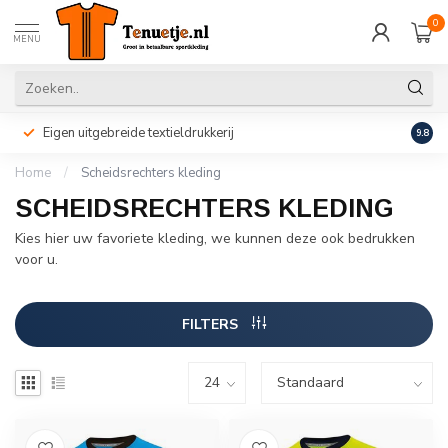
0
MENU
Eigen uitgebreide textieldrukkerij
Perso
9.8
Home
/
Scheidsrechters kleding
SCHEIDSRECHTERS KLEDING
Kies hier uw favoriete kleding, we kunnen deze ook bedrukken
voor u.
FILTERS