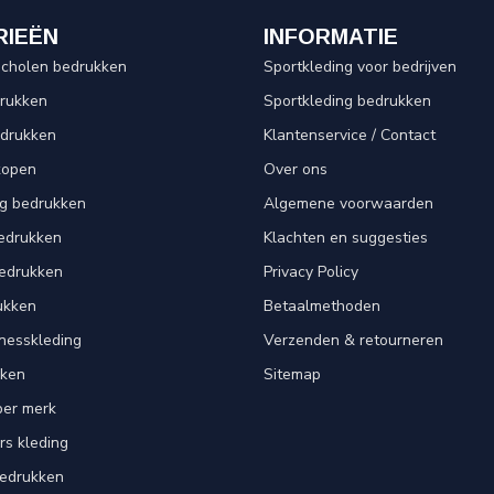
RIEËN
INFORMATIE
scholen bedrukken
Sportkleding voor bedrijven
drukken
Sportkleding bedrukken
edrukken
Klantenservice / Contact
kopen
Over ons
ng bedrukken
Algemene voorwaarden
edrukken
Klachten en suggesties
bedrukken
Privacy Policy
ukken
Betaalmethoden
tnesskleding
Verzenden & retourneren
kken
Sitemap
per merk
rs kleding
bedrukken