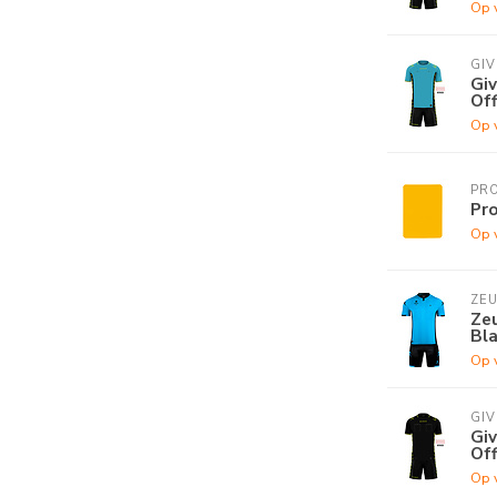
Op 
GI
Giv
Off
Op 
PR
Pro
Op 
ZE
Zeu
Bl
Op 
GI
Giv
Off
Op 