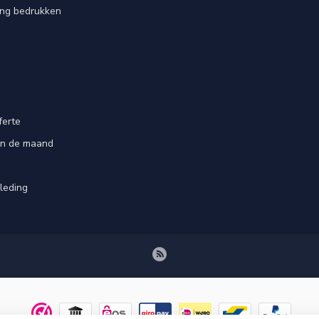
ing bedrukken
ferte
an de maand
leding