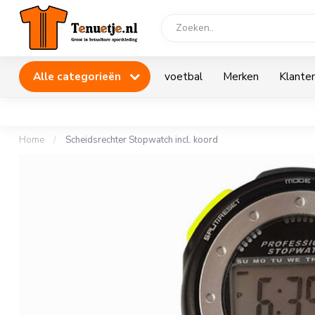
Alle categorieën
voetbal
Merken
Klanten
Home
/
Scheidsrechter Stopwatch incl. koord