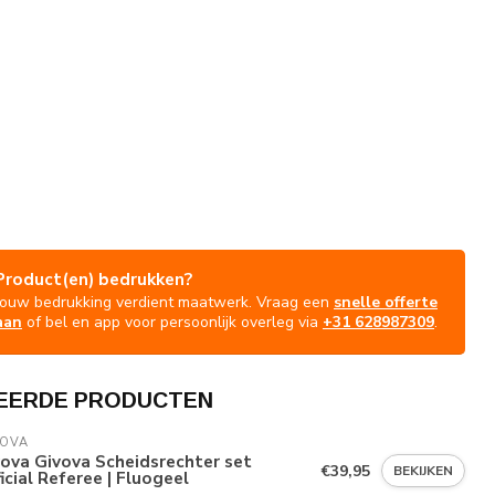
Product(en) bedrukken?
Jouw bedrukking verdient maatwerk. Vraag een
snelle offerte
aan
of bel en app voor persoonlijk overleg via
+31 628987309
.
EERDE PRODUCTEN
VOVA
ova Givova Scheidsrechter set
€39,95
BEKIJKEN
icial Referee | Fluogeel