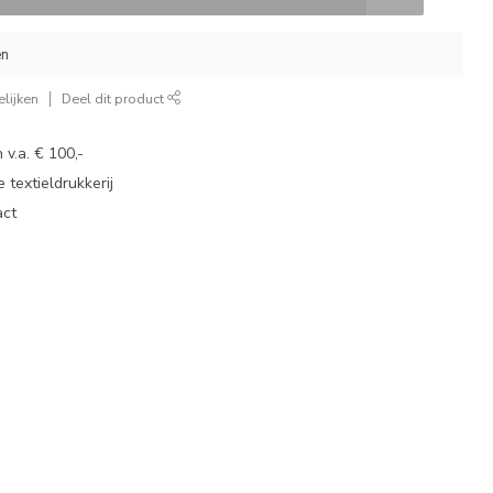
en
lijken
Deel dit product
 v.a. € 100,-
 textieldrukkerij
act