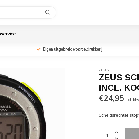
service
Eigen uitgebreide textieldrukkerij
ZEUS
ZEUS SC
INCL. K
€24,95
Incl. bt
Scheidsrechter stop