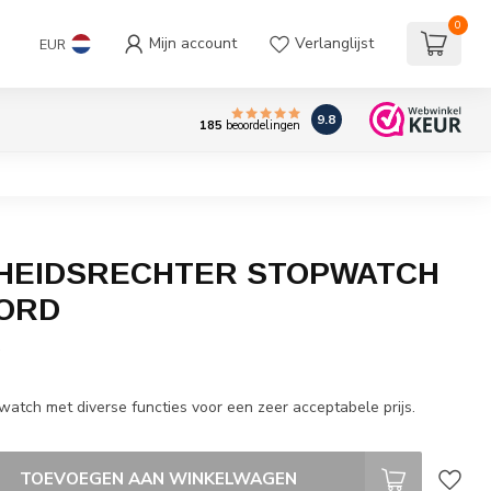
0
Mijn account
Verlanglijst
EUR
9.8
185
beoordelingen
HEIDSRECHTER STOPWATCH
OORD
w
watch met diverse functies voor een zeer acceptabele prijs.
TOEVOEGEN AAN WINKELWAGEN