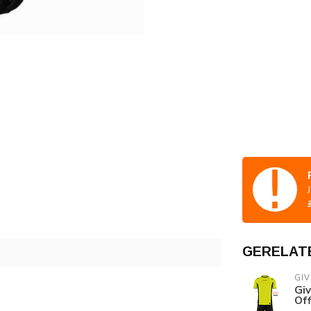
GERELAT
GI
Giv
Off