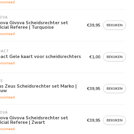
voorraad
VOVA
ova Givova Scheidsrechter set
€39,95
BEKIJKEN
icial Referee | Turquoise
voorraad
OACT
act Gele kaart voor scheidsrechters
€1,00
BEKIJKEN
voorraad
US
s Zeus Scheidsrechter set Marko |
€39,95
BEKIJKEN
auw
voorraad
VOVA
ova Givova Scheidsrechter set
€39,95
BEKIJKEN
icial Referee | Zwart
voorraad