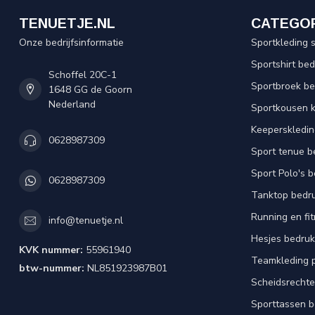
TENUETJE.NL
CATEGO
Onze bedrijfsinformatie
Sportkleding 
Sportshirt be
Schoffel 20C-1
Sportbroek b
1648 GG de Goorn
Nederland
Sportkousen 
Keeperskledi
0628987309
Sport tenue b
Sport Polo's 
0628987309
Tanktop bedr
Running en fi
info@tenuetje.nl
Hesjes bedru
KVK nummer:
55961940
Teamkleding 
btw-nummer:
NL851923987B01
Scheidsrechte
Sporttassen 