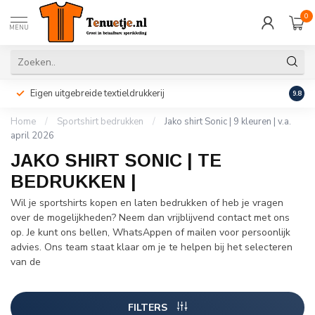
0
MENU
Eigen uitgebreide textieldrukkerij
Perso
9.8
Home
/
Sportshirt bedrukken
/
Jako shirt Sonic | 9 kleuren | v.a.
april 2026
JAKO SHIRT SONIC | TE
BEDRUKKEN |
Wil je sportshirts kopen en laten bedrukken of heb je vragen
over de mogelijkheden? Neem dan vrijblijvend contact met ons
op. Je kunt ons bellen, WhatsAppen of mailen voor persoonlijk
advies. Ons team staat klaar om je te helpen bij het selecteren
van de
FILTERS