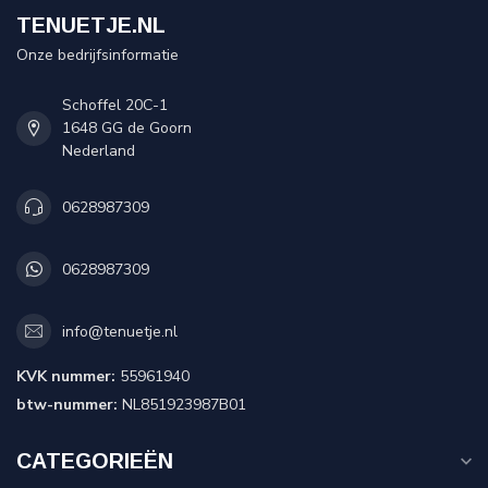
TENUETJE.NL
Onze bedrijfsinformatie
Schoffel 20C-1
1648 GG de Goorn
Nederland
0628987309
0628987309
info@tenuetje.nl
KVK nummer:
55961940
btw-nummer:
NL851923987B01
CATEGORIEËN