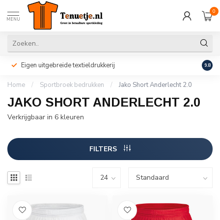
0
MENU
Eigen uitgebreide textieldrukkerij
Perso
9.8
Home
/
Sportbroek bedrukken
/
Jako Short Anderlecht 2.0
JAKO SHORT ANDERLECHT 2.0
Verkrijgbaar in 6 kleuren
FILTERS