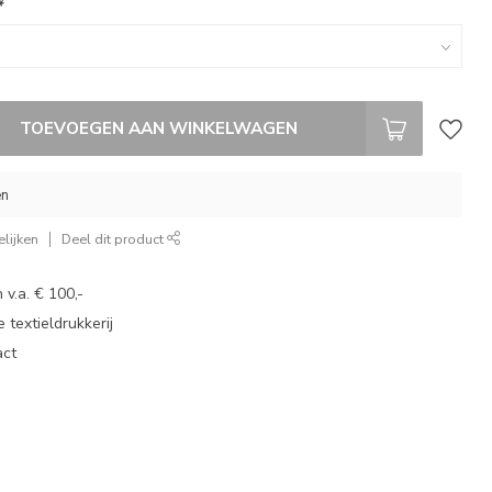
*
TOEVOEGEN AAN WINKELWAGEN
en
lijken
Deel dit product
 v.a. € 100,-
 textieldrukkerij
act