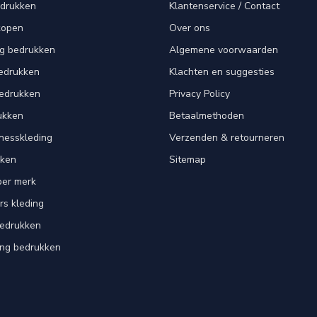
edrukken
Klantenservice / Contact
kopen
Over ons
ng bedrukken
Algemene voorwaarden
edrukken
Klachten en suggesties
bedrukken
Privacy Policy
ukken
Betaalmethoden
tnesskleding
Verzenden & retourneren
kken
Sitemap
per merk
rs kleding
bedrukken
ing bedrukken