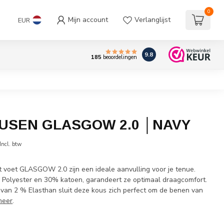
0
Mijn account
Verlanglijst
EUR
9.8
185
beoordelingen
USEN GLASGOW 2.0 │NAVY
Incl. btw
voet GLASGOW 2.0 zijn een ideale aanvulling voor je tenue.
 Polyester en 30% katoen, garandeert ze optimaal draagcomfort.
 van 2 % Elasthan sluit deze kous zich perfect om de benen van
meer
.