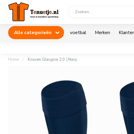
Alle categorieën
voetbal
Merken
Klanten
Home
/
Kousen Glasgow 2.0 │Navy