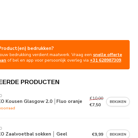
Product(en) bedrukken?
Jouw bedrukking verdient maatwerk. Vraag een
snelle offerte
aan
of bel en app voor persoonlijk overleg via
+31 628987309
.
EERDE PRODUCTEN
O
€10,00
KO Kousen Glasgow 2.0 │Fluo oranje
BEKIJKEN
€7,50
voorraad
O
KO Zaalvoetbal sokken │ Geel
€9,99
BEKIJKEN