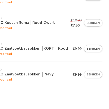
voorraad
O
€10,00
KO Kousen Roma│ Rood-Zwart
BEKIJKEN
€7,50
voorraad
O
KO Zaalvoetbal sokken │KORT │ Rood
€9,99
BEKIJKEN
voorraad
O
KO Zaalvoetbal sokken │ Navy
€9,99
BEKIJKEN
voorraad