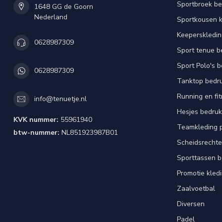
Sportbroek b
1648 GG de Goorn
Nederland
Sportkousen 
Keeperskledi
0628987309
Sport tenue b
Sport Polo's 
0628987309
Tanktop bedr
Running en fi
info@tenuetje.nl
Hesjes bedru
KVK nummer:
55961940
Teamkleding 
btw-nummer:
NL851923987B01
Scheidsrechte
Sporttassen 
Promotie kled
Zaalvoetbal
Diversen
Padel