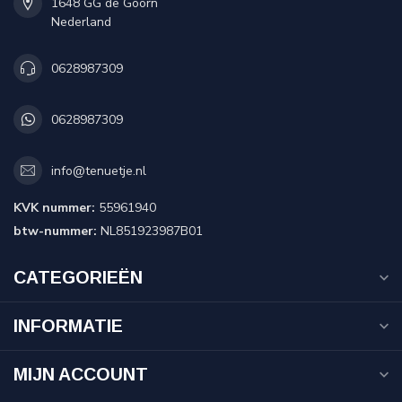
1648 GG de Goorn
Nederland
0628987309
0628987309
info@tenuetje.nl
KVK nummer:
55961940
btw-nummer:
NL851923987B01
CATEGORIEËN
INFORMATIE
MIJN ACCOUNT