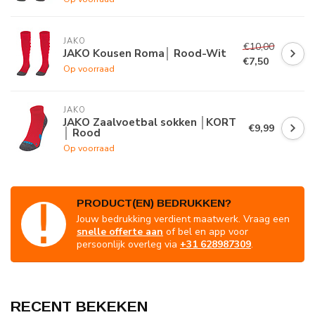
JAKO
€10,00
JAKO Kousen Roma│ Rood-Wit
€7,50
Op voorraad
JAKO
JAKO Zaalvoetbal sokken │KORT
€9,99
│ Rood
Op voorraad
PRODUCT(EN) BEDRUKKEN?
Jouw bedrukking verdient maatwerk. Vraag een
snelle offerte aan
of bel en app voor
persoonlijk overleg via
+31 628987309
.
RECENT BEKEKEN