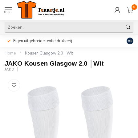
0
MENU
Eigen uitgebreide textieldrukkerij
Perso
9.8
Home
/
Kousen Glasgow 2.0 │Wit
JAKO Kousen Glasgow 2.0 │Wit
JAKO