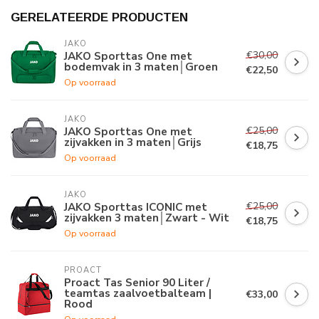
GERELATEERDE PRODUCTEN
JAKO
€30,00
JAKO Sporttas One met
bodemvak in 3 maten│Groen
€22,50
Op voorraad
JAKO
€25,00
JAKO Sporttas One met
zijvakken in 3 maten│Grijs
€18,75
Op voorraad
JAKO
€25,00
JAKO Sporttas ICONIC met
zijvakken 3 maten│Zwart - Wit
€18,75
Op voorraad
PROACT
Proact Tas Senior 90 Liter /
teamtas zaalvoetbalteam |
€33,00
Rood