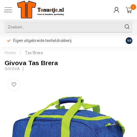
0
MENU
Eigen uitgebreide textieldrukkerij
Perso
9.8
Home
/
Tas Brera
Givova Tas Brera
GIVOVA