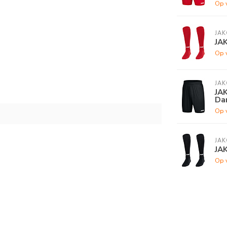
Op 
JAK
JA
Op 
JAK
JAK
Da
Op 
JAK
JA
Op 