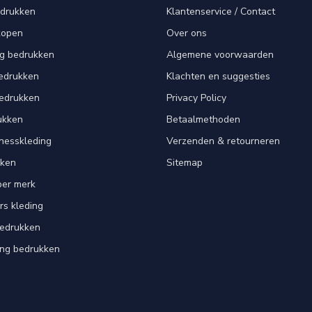
edrukken
Klantenservice / Contact
kopen
Over ons
ng bedrukken
Algemene voorwaarden
edrukken
Klachten en suggesties
bedrukken
Privacy Policy
ukken
Betaalmethoden
tnesskleding
Verzenden & retourneren
kken
Sitemap
per merk
rs kleding
bedrukken
ing bedrukken