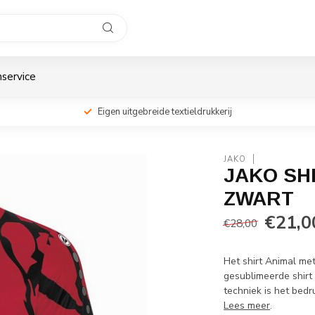
service
Eigen uitgebreide textieldrukkerij
JAKO
JAKO SH
ZWART
€21,0
€28,00
Het shirt Animal met
gesublimeerde shirt
techniek is het bedr
Lees meer
.