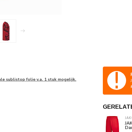
e sublistop folie v.a. 1 stuk mogelijk.
GERELAT
JAK
JAK
Da