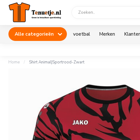
Alle categorieën
voetbal
Merken
Klanten
Home
/
Shirt Animal|Sportrood-Zwart