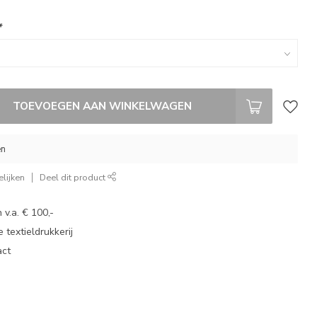
*
TOEVOEGEN AAN WINKELWAGEN
en
lijken
Deel dit product
 v.a. € 100,-
 textieldrukkerij
act