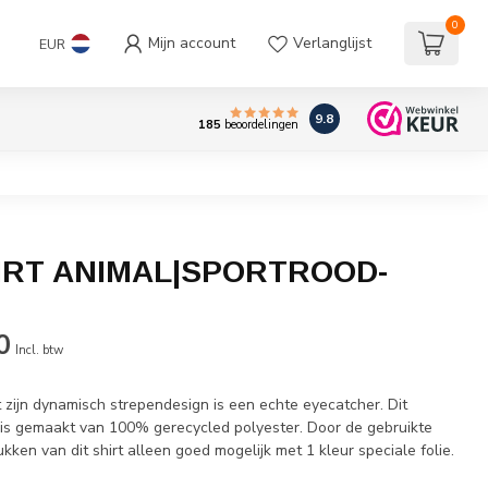
0
Mijn account
Verlanglijst
EUR
9.8
185
beoordelingen
IRT ANIMAL|SPORTROOD-
0
Incl. btw
 zijn dynamisch strependesign is een echte eyecatcher. Dit
 is gemaakt van 100% gerecycled polyester. Door de gebruikte
ukken van dit shirt alleen goed mogelijk met 1 kleur speciale folie.