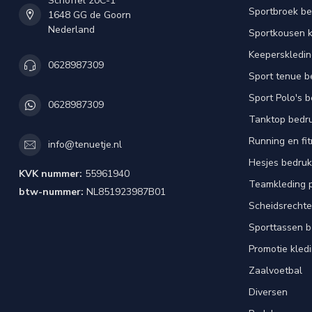
Schoffel 20C-1
Sportbroek b
1648 GG de Goorn
Nederland
Sportkousen 
Keeperskledi
0628987309
Sport tenue b
Sport Polo's 
0628987309
Tanktop bedr
Running en fi
info@tenuetje.nl
Hesjes bedru
KVK nummer:
55961940
Teamkleding 
btw-nummer:
NL851923987B01
Scheidsrechte
Sporttassen 
Promotie kled
Zaalvoetbal
Diversen