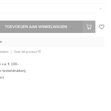
TOEVOEGEN AAN WINKELWAGEN
en
lijken
Deel dit product
 v.a. € 100,-
 textieldrukkerij
act