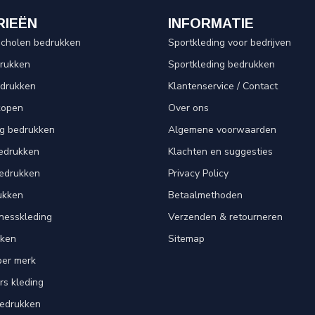
RIEËN
INFORMATIE
scholen bedrukken
Sportkleding voor bedrijven
drukken
Sportkleding bedrukken
edrukken
Klantenservice / Contact
kopen
Over ons
ng bedrukken
Algemene voorwaarden
edrukken
Klachten en suggesties
bedrukken
Privacy Policy
ukken
Betaalmethoden
tnesskleding
Verzenden & retourneren
kken
Sitemap
per merk
rs kleding
bedrukken