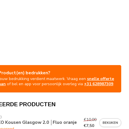
Product(en) bedrukken?
Jouw bedrukking verdient maatwerk. Vraag een
snelle offerte
aan
of bel en app voor persoonlijk overleg via
+31 628987309
.
EERDE PRODUCTEN
O
€10,00
KO Kousen Glasgow 2.0 │Fluo oranje
BEKIJKEN
€7,50
voorraad