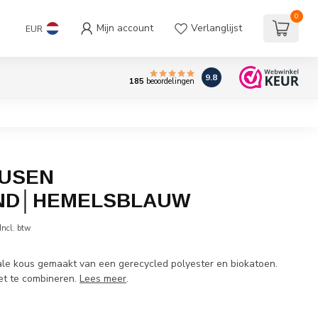
0
Mijn account
Verlanglijst
EUR
9.8
185
beoordelingen
OUSEN
ND│HEMELSBLAUW
Incl. btw
rale kous gemaakt van een gerecycled polyester en biokatoen.
set te combineren.
Lees meer
.