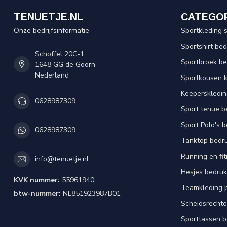
TENUETJE.NL
CATEGO
Onze bedrijfsinformatie
Sportkleding 
Sportshirt be
Schoffel 20C-1
Sportbroek b
1648 GG de Goorn
Nederland
Sportkousen 
Keeperskledi
0628987309
Sport tenue b
Sport Polo's 
0628987309
Tanktop bedr
Running en fi
info@tenuetje.nl
Hesjes bedru
KVK nummer:
55961940
Teamkleding 
btw-nummer:
NL851923987B01
Scheidsrechte
Sporttassen 