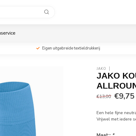
service
Eigen uitgebreide textieldrukkerij
JAKO
JAKO K
ALLROU
€9,75
€13,00
Een hele fijne neut
Vrijwel met iedere 
Maat::
*