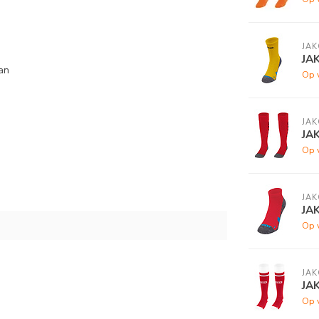
JAK
JA
an
Op 
JAK
JA
Op 
JAK
JA
Op 
JAK
JA
Op 