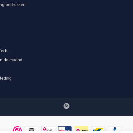
ing bedrukken
ferte
an de maand
leding