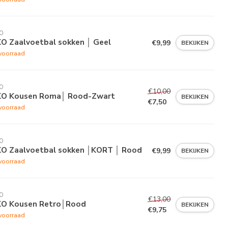
O
KO Zaalvoetbal sokken │ Geel
€9,99
BEKIJKEN
voorraad
O
€10,00
KO Kousen Roma│ Rood-Zwart
BEKIJKEN
€7,50
voorraad
O
KO Zaalvoetbal sokken │KORT │ Rood
€9,99
BEKIJKEN
voorraad
O
€13,00
KO Kousen Retro│Rood
BEKIJKEN
€9,75
voorraad