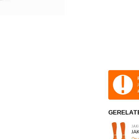
GERELAT
JAK
JA
Op 