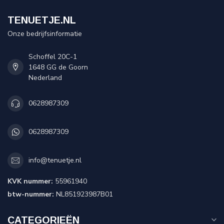
TENUETJE.NL
Onze bedrijfsinformatie
Schoffel 20C-1
1648 GG de Goorn
Nederland
0628987309
0628987309
info@tenuetje.nl
KVK nummer:
55961940
btw-nummer:
NL851923987B01
CATEGORIEËN