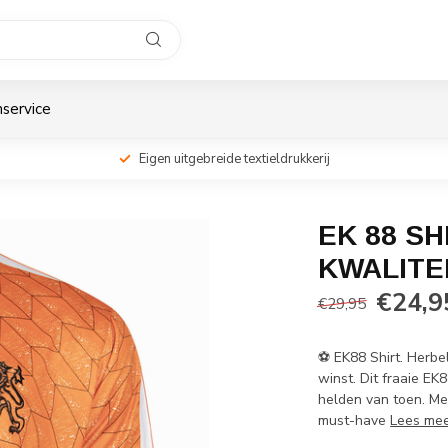
service
Eigen uitgebreide textieldrukkerij
EK 88 SH
KWALITEI
€24,9
€29,95
⚽ EK88 Shirt. Herbe
winst. Dit fraaie E
helden van toen. Met
must-have
Lees me