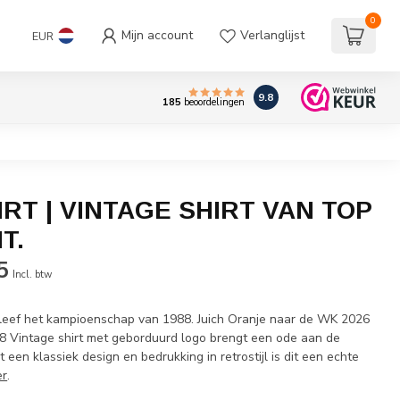
0
Mijn account
Verlanglijst
EUR
9.8
185
beoordelingen
IRT | VINTAGE SHIRT VAN TOP
T.
5
Incl. btw
leef het kampioenschap van 1988. Juich Oranje naar de WK 2026
K88 Vintage shirt met geborduurd logo brengt een ode aan de
 een klassiek design en bedrukking in retrostijl is dit een echte
er
.