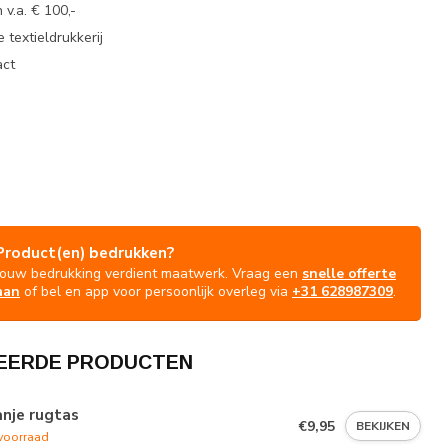
 v.a. € 100,-
 textieldrukkerij
act
Product(en) bedrukken?
Jouw bedrukking verdient maatwerk. Vraag een
snelle offerte
aan
of bel en app voor persoonlijk overleg via
+31 628987309
.
EERDE PRODUCTEN
nje rugtas
€9,95
BEKIJKEN
voorraad