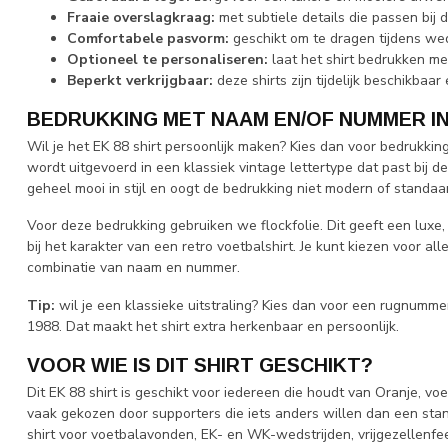
Fraaie overslagkraag:
met subtiele details die passen bij d
Comfortabele pasvorm:
geschikt om te dragen tijdens we
Optioneel te personaliseren:
laat het shirt bedrukken m
Beperkt verkrijgbaar:
deze shirts zijn tijdelijk beschikbaar
BEDRUKKING MET NAAM EN/OF NUMMER I
Wil je het EK 88 shirt persoonlijk maken? Kies dan voor bedrukk
wordt uitgevoerd in een klassiek vintage lettertype dat past bij de 
geheel mooi in stijl en oogt de bedrukking niet modern of standaa
Voor deze bedrukking gebruiken we flockfolie. Dit geeft een luxe, 
bij het karakter van een retro voetbalshirt. Je kunt kiezen voor 
combinatie van naam en nummer.
Tip:
wil je een klassieke uitstraling? Kies dan voor een rugnumme
1988. Dat maakt het shirt extra herkenbaar en persoonlijk.
VOOR WIE IS DIT SHIRT GESCHIKT?
Dit EK 88 shirt is geschikt voor iedereen die houdt van Oranje, voe
vaak gekozen door supporters die iets anders willen dan een stan
shirt voor voetbalavonden, EK- en WK-wedstrijden, vrijgezellenfee