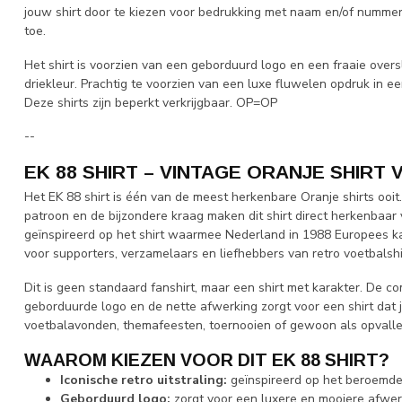
jouw shirt door te kiezen voor bedrukking met naam en/of numme
toe.
Het shirt is voorzien van een geborduurd logo en een fraaie over
driekleur. Prachtig te voorzien van een luxe fluwelen opdruk in ee
Deze shirts zijn beperkt verkrijgbaar. OP=OP
--
EK 88 SHIRT – VINTAGE ORANJE SHIRT
Het EK 88 shirt is één van de meest herkenbare Oranje shirts ooit.
patroon en de bijzondere kraag maken dit shirt direct herkenbaar v
geïnspireerd op het shirt waarmee Nederland in 1988 Europees k
voor supporters, verzamelaars en liefhebbers van retro voetbalshi
Dit is geen standaard fanshirt, maar een shirt met karakter. De com
geborduurde logo en de nette afwerking zorgt voor een shirt dat j
voetbalavonden, themafeesten, toernooien of gewoon als opvallen
WAAROM KIEZEN VOOR DIT EK 88 SHIRT?
Iconische retro uitstraling:
geïnspireerd op het beroemde 
Geborduurd logo:
zorgt voor een luxere en mooiere afwer