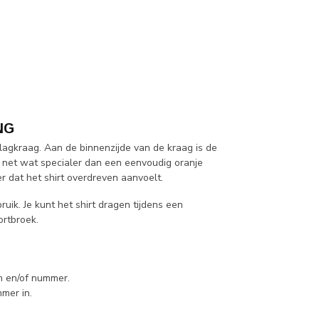
NG
slagkraag. Aan de binnenzijde van de kraag is de
t net wat specialer dan een eenvoudig oranje
er dat het shirt overdreven aanvoelt.
uik. Je kunt het shirt dragen tijdens een
ortbroek.
am en/of nummer.
mer in.