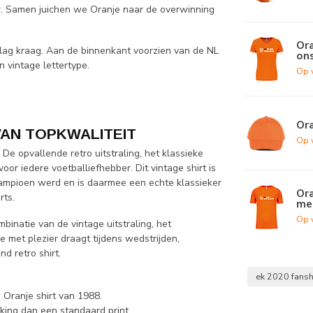
r. Samen juichen we Oranje naar de overwinning
Ora
slag kraag. Aan de binnenkant voorzien van de NL
on
n vintage lettertype.
Op 
Or
 VAN TOPKWALITEIT
Op 
 De opvallende retro uitstraling, het klassieke
oor iedere voetballiefhebber. Dit vintage shirt is
ampioen werd en is daarmee een echte klassieker
Ora
rts.
me
Op 
binatie van de vintage uitstraling, het
e met plezier draagt tijdens wedstrijden,
d retro shirt.
ek 2020 fansh
Oranje shirt van 1988.
king dan een standaard print.