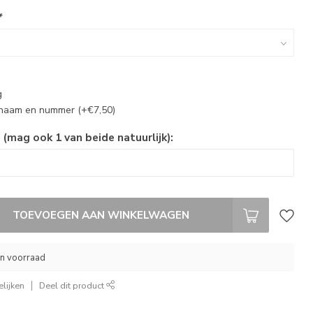
*
g
 naam en nummer (+€7,50)
mag ook 1 van beide natuurlijk):
TOEVOEGEN AAN WINKELWAGEN
gen voorraad
lijken
Deel dit product