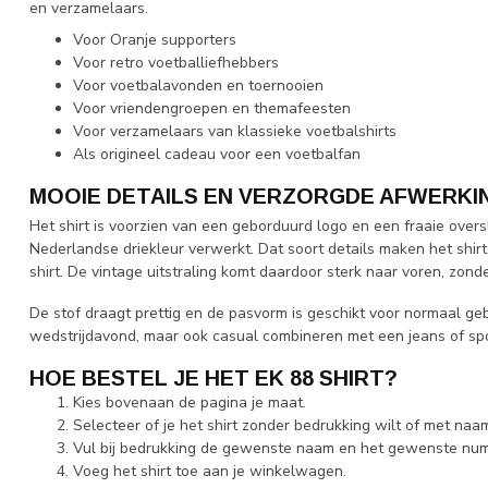
en verzamelaars.
Voor Oranje supporters
Voor retro voetballiefhebbers
Voor voetbalavonden en toernooien
Voor vriendengroepen en themafeesten
Voor verzamelaars van klassieke voetbalshirts
Als origineel cadeau voor een voetbalfan
MOOIE DETAILS EN VERZORGDE AFWERKI
Het shirt is voorzien van een geborduurd logo en een fraaie over
Nederlandse driekleur verwerkt. Dat soort details maken het shir
shirt. De vintage uitstraling komt daardoor sterk naar voren, zond
De stof draagt prettig en de pasvorm is geschikt voor normaal gebr
wedstrijdavond, maar ook casual combineren met een jeans of sp
HOE BESTEL JE HET EK 88 SHIRT?
Kies bovenaan de pagina je maat.
Selecteer of je het shirt zonder bedrukking wilt of met na
Vul bij bedrukking de gewenste naam en het gewenste num
Voeg het shirt toe aan je winkelwagen.