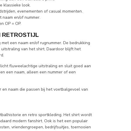
e klassieke look.
dstrijden, evenementen of casual momenten.
et naam en/of nummer.
 en OP = OP.
N RETROSTIJL
ing met een naam en/of rugnummer. De bedrukking
uitstraling van het shirt. Daardoor blijft het
rd.
licht fluweelachtige uitstraling en sluit goed aan
alleen een naam, alleen een nummer of een
r en naam die passen bij het voetbalgevoel van
tbalhistorie en retro sportkleding. Het shirt wordt
daard modern fanshirt. Ook is het een populair
sten, vriendengroepen, bedrijfsuitjes, toernooien