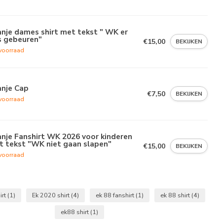
nje dames shirt met tekst " WK er
s gebeuren"
€15,00
BEKIJKEN
voorraad
anje Cap
€7,50
BEKIJKEN
voorraad
nje Fanshirt WK 2026 voor kinderen
t tekst "WK niet gaan slapen"
€15,00
BEKIJKEN
voorraad
irt
(1)
Ek 2020 shirt
(4)
ek 88 fanshirt
(1)
ek 88 shirt
(4)
ek88 shirt
(1)