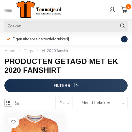
0
MENU
Eigen uitgebreide textieldrukkerij
Perso
9.8
Home
/
Tags
/
ek 2020 fanshirt
PRODUCTEN GETAGD MET EK
2020 FANSHIRT
FILTERS