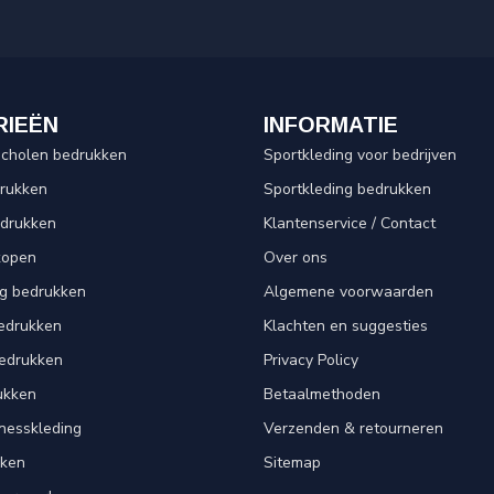
RIEËN
INFORMATIE
scholen bedrukken
Sportkleding voor bedrijven
drukken
Sportkleding bedrukken
edrukken
Klantenservice / Contact
kopen
Over ons
ng bedrukken
Algemene voorwaarden
edrukken
Klachten en suggesties
bedrukken
Privacy Policy
ukken
Betaalmethoden
tnesskleding
Verzenden & retourneren
kken
Sitemap