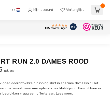
0
Mijn account
Verlanglijst
EUR
9.8
185
beoordelingen
IRT RUN 2.0 DAMES ROOD
5
Incl. btw
ijk goed doorontwikkeld running shirt in speciale damessnit. Het
van micromesh voor een optimale vochtafdrijving. Beschikbaar in
oor bedrukken vraag een offerte aan.
Lees meer
.