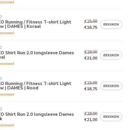
voorraad
O
€25,00
O Running / Fitness T-shirt Light
BEKIJKEN
w | DAMES | Koraal
€18,75
voorraad
O
€28,00
O Shirt Run 2.0 longsleeve Dames
BEKIJKEN
yal
€21,00
voorraad
O
€25,00
O Running / Fitness T-shirt Light
BEKIJKEN
ow | DAMES | Rood
€18,75
voorraad
O
€28,00
O Shirt Run 2.0 longsleeve Dames
BEKIJKEN
k
€21,00
voorraad