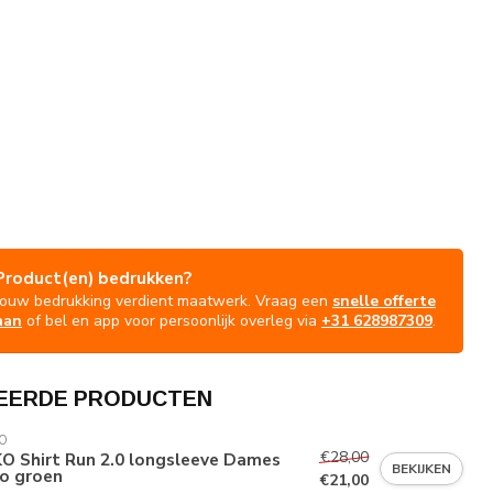
Product(en) bedrukken?
Jouw bedrukking verdient maatwerk. Vraag een
snelle offerte
aan
of bel en app voor persoonlijk overleg via
+31 628987309
.
EERDE PRODUCTEN
O
€28,00
O Shirt Run 2.0 longsleeve Dames
BEKIJKEN
uo groen
€21,00