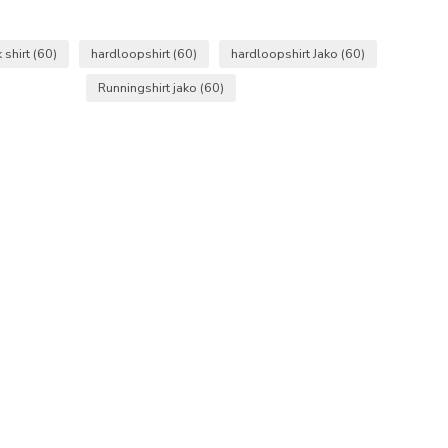
k shirt
(60)
hardloopshirt
(60)
hardloopshirt Jako
(60)
Runningshirt jako
(60)