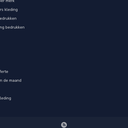
per merk
rs kleding
bedrukken
ing bedrukken
ferte
an de maand
leding