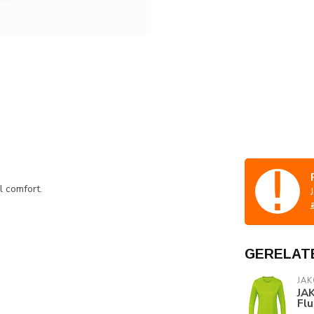
 comfort.
GERELAT
JAK
JAK
Fl