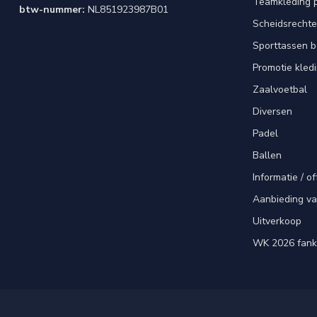
Teamkleding 
btw-nummer:
NL851923987B01
Scheidsrechte
Sporttassen 
Promotie kled
Zaalvoetbal
Diversen
Padel
Ballen
Informatie / of
Aanbieding v
Uitverkoop
WK 2026 fank