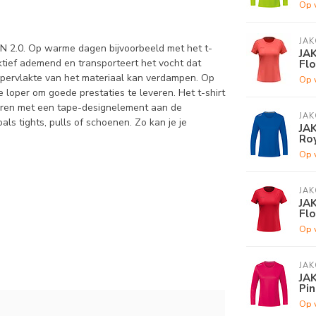
Op 
JAK
UN 2.0. Op warme dagen bijvoorbeeld met het t-
JAK
Flo
aktief ademend en transporteert het vocht dat
ppervlakte van het materiaal kan verdampen. Op
Op 
 loper om goede prestaties te leveren. Het t-shirt
euren met een tape-designelement aan de
JAK
ls tights, pulls of schoenen. Zo kan je je
JAK
Ro
Op 
JAK
JAK
Fl
Op 
JAK
JAK
Pin
Op 