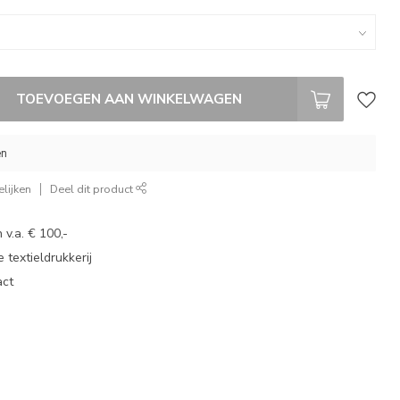
TOEVOEGEN AAN WINKELWAGEN
en
lijken
Deel dit product
 v.a. € 100,-
 textieldrukkerij
act