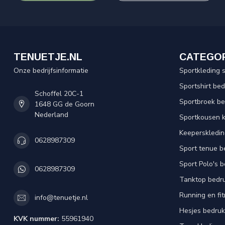
TENUETJE.NL
CATEGO
Onze bedrijfsinformatie
Sportkleding 
Sportshirt be
Schoffel 20C-1
Sportbroek b
1648 GG de Goorn
Nederland
Sportkousen 
Keeperskledi
0628987309
Sport tenue b
Sport Polo's 
0628987309
Tanktop bedr
Running en fi
info@tenuetje.nl
Hesjes bedru
KVK nummer:
55961940