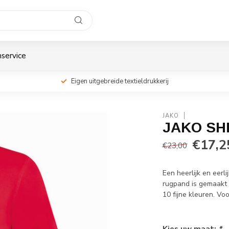
service
Eigen uitgebreide textieldrukkerij
JAKO
JAKO SH
€17,2
€23,00
Een heerlijk en eerl
rugpand is gemaakt 
10 fijne kleuren. V
Kies uw maat:
*