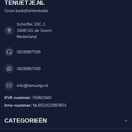
TENUETJE.NL
Onze bedrijfsinformatie
Schoffel 20C-1
1648 GG de Goorn
Nederland
0628987309
0628987309
info@tenuetje.nl
KVK nummer:
55961940
btw-nummer:
NL851923987B01
CATEGORIEËN