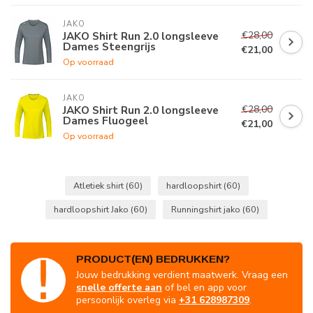
JAKO
€28,00
JAKO Shirt Run 2.0 longsleeve
Dames Steengrijs
€21,00
Op voorraad
JAKO
€28,00
JAKO Shirt Run 2.0 longsleeve
Dames Fluogeel
€21,00
Op voorraad
Atletiek shirt
(60)
hardloopshirt
(60)
hardloopshirt Jako
(60)
Runningshirt jako
(60)
PRODUCT(EN) BEDRUKKEN?
Jouw bedrukking verdient maatwerk. Vraag een
snelle offerte aan
of bel en app voor
persoonlijk overleg via
+31 628987309
.