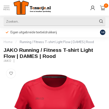
0
MENU
Eigen uitgebreide textieldrukkerij
Perso
9.8
Home
/
Running / Fitness T-shirt Light Flow | DAMES | Rood
JAKO Running / Fitness T-shirt Light
Flow | DAMES | Rood
JAKO