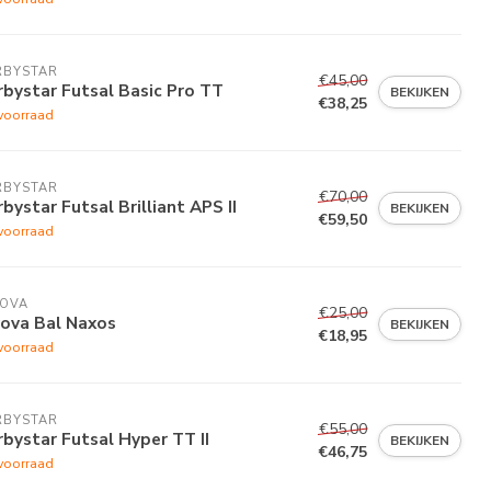
RBYSTAR
€45,00
bystar Futsal Basic Pro TT
BEKIJKEN
€38,25
voorraad
RBYSTAR
€70,00
bystar Futsal Brilliant APS II
BEKIJKEN
€59,50
voorraad
VOVA
€25,00
vova Bal Naxos
BEKIJKEN
€18,95
voorraad
RBYSTAR
€55,00
bystar Futsal Hyper TT II
BEKIJKEN
€46,75
voorraad