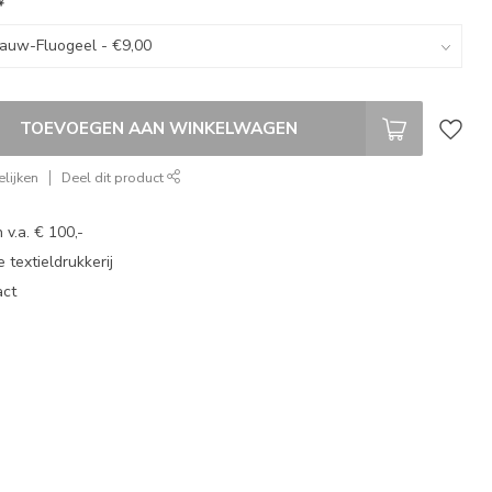
*
TOEVOEGEN AAN WINKELWAGEN
lijken
Deel dit product
 v.a. € 100,-
 textieldrukkerij
act