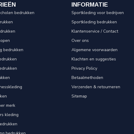
RIEËN
INFORMATIE
scholen bedrukken
Sportkleding voor bedrijven
drukken
Sportkleding bedrukken
edrukken
Klantenservice / Contact
kopen
Over ons
ng bedrukken
Algemene voorwaarden
edrukken
Klachten en suggesties
bedrukken
Privacy Policy
ukken
Betaalmethoden
tnesskleding
Verzenden & retourneren
kken
Sitemap
per merk
rs kleding
bedrukken
ing bedrukken