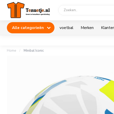
Alle categorieën
voetbal
Merken
Klanten
Home
/
Minibal Iconic