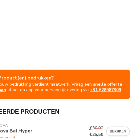
Product(en) bedrukken?
Jouw bedrukking verdient maatwerk. Vraag een
snelle offerte
aan
of bel en app voor persoonlijk overleg via
+31 628987309
.
EERDE PRODUCTEN
VOVA
€30,00
vova Bal Hyper
BEKIJKEN
€25,50
voorraad