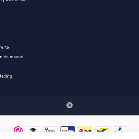
ferte
an de maand
leding