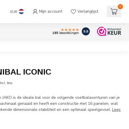
0
Mijn account
Verlanglijst
EUR
9.8
185
beoordelingen
IBAL ICONIC
Incl. btw
an JAKO is de ideale bal voor de volgende voetbalavonturen van je
 machinaal genaaid en heeft een constructie met 16 panelen, wat
ekende dimensionale stabiliteit en een optimaal speelgevoel.
Lees