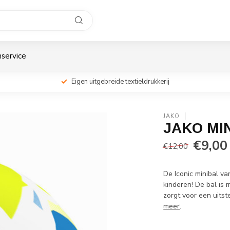
service
Eigen uitgebreide textieldrukkerij
JAKO
JAKO MIN
€9,00
€12,00
De Iconic minibal v
kinderen! De bal is
zorgt voor een uitst
meer
.