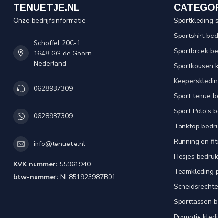
TENUETJE.NL
CATEGO
Onze bedrijfsinformatie
Sportkleding 
Sportshirt be
Schoffel 20C-1
Sportbroek b
1648 GG de Goorn
Nederland
Sportkousen 
Keeperskledi
0628987309
Sport tenue b
Sport Polo's 
0628987309
Tanktop bedr
Running en fi
info@tenuetje.nl
Hesjes bedru
KVK nummer:
55961940
Teamkleding 
btw-nummer:
NL851923987B01
Scheidsrechte
Sporttassen 
Promotie kled