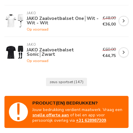
JAKO
€48,00
JAKO Zaalvoetbalset One│Wit -
Wit - Wit
€36,00
Op voorraad
JAKO
€60,00
JAKO Zaalvoetbalset
Sonic│Zwart
€44,75
Op voorraad
zeus sportset
(147)
PRODUCT(EN) BEDRUKKEN?
Jouw bedrukking verdient maatwerk. Vraag een
snelle offerte aan
of bel en app voor
persoonlijk overleg via
+31 628987309
.