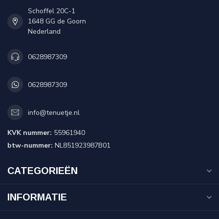
Schoffel 20C-1
1648 GG de Goorn
Nederland
0628987309
0628987309
info@tenuetje.nl
KVK nummer:
55961940
btw-nummer:
NL851923987B01
CATEGORIEËN
INFORMATIE