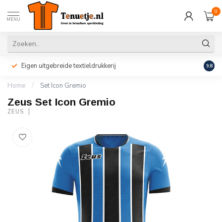
0
MENU
Eigen uitgebreide textieldrukkerij
Perso
9.8
Home
/
Set Icon Gremio
Zeus Set Icon Gremio
ZEUS