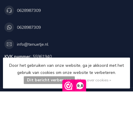
0628987309
0628987309
info@tenuetje.nl
KVK nummer:
55961940
btw-nummer:
NL851923987B01
Door het gebruiken van onze website, ga je akkoord met het
gebruik van cookies om onze website te verbeteren.
CATEGORIEËN
Dit bericht verbergen
Meer over cookies »
9,8
INFORMATIE
MIJN ACCOUNT