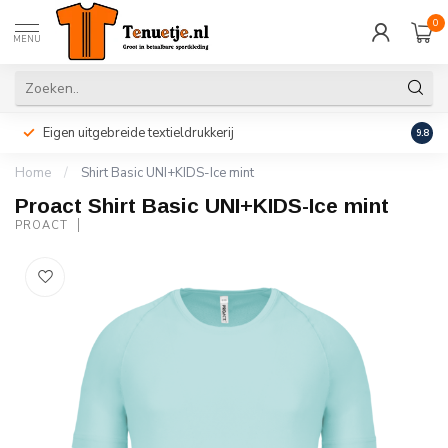
0
MENU
Eigen uitgebreide textieldrukkerij
Perso
9.8
Home
/
Shirt Basic UNI+KIDS-Ice mint
Proact Shirt Basic UNI+KIDS-Ice mint
PROACT