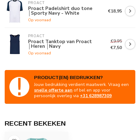
PROACT
Proact Padelshirt duo tone
€18,95
│Sporty Navy - White
Op voorraad
PROACT
€9,95
Proact Tanktop van Proact
│Heren │Navy
€7,50
Op voorraad
PRODUCT(EN) BEDRUKKEN?
Jouw bedrukking verdient maatwerk. Vraag een
snelle offerte aan
of bel en app voor
persoonlijk overleg via
+31 628987309
.
RECENT BEKEKEN