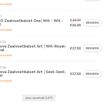
voorraad
O
€48,00
KO Zaalvoetbalset One│Wit - Wit -
BEKIJKEN
t
€36,00
voorraad
VOVA
vova Zaalvoetbalset Art │Wit-Royal-
€27,50
BEKIJKEN
yal
voorraad
VOVA
vova Zaalvoetbalset Art │Geel-Geel-
€27,50
BEKIJKEN
el
voorraad
zeus sportset
(147)