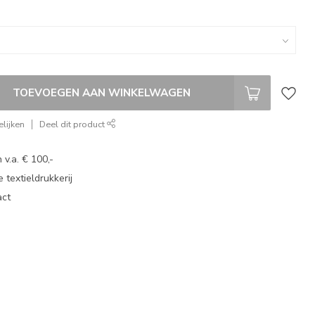
TOEVOEGEN AAN WINKELWAGEN
lijken
Deel dit product
 v.a. € 100,-
 textieldrukkerij
act