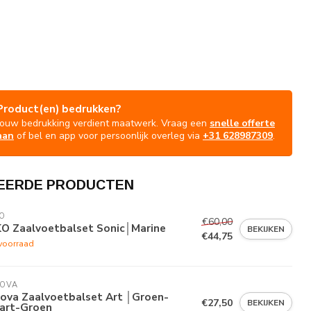
Product(en) bedrukken?
Jouw bedrukking verdient maatwerk. Vraag een
snelle offerte
aan
of bel en app voor persoonlijk overleg via
+31 628987309
.
EERDE PRODUCTEN
O
€60,00
KO Zaalvoetbalset Sonic│Marine
BEKIJKEN
€44,75
voorraad
VOVA
vova Zaalvoetbalset Art │Groen-
€27,50
BEKIJKEN
art-Groen