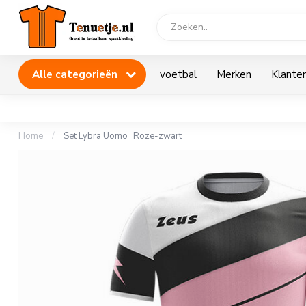
Alle categorieën
voetbal
Merken
Klanten
Home
/
Set Lybra Uomo│Roze-zwart