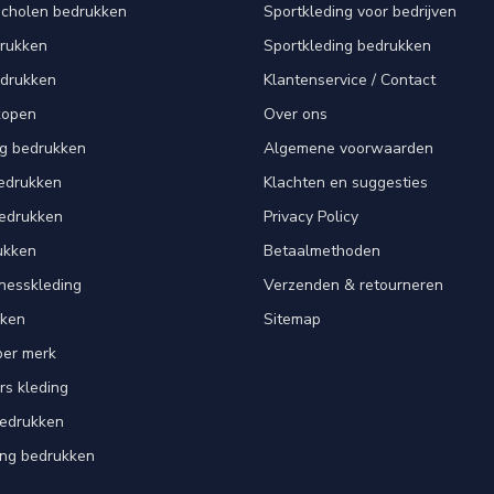
scholen bedrukken
Sportkleding voor bedrijven
drukken
Sportkleding bedrukken
edrukken
Klantenservice / Contact
kopen
Over ons
ng bedrukken
Algemene voorwaarden
edrukken
Klachten en suggesties
bedrukken
Privacy Policy
ukken
Betaalmethoden
tnesskleding
Verzenden & retourneren
kken
Sitemap
per merk
rs kleding
bedrukken
ing bedrukken