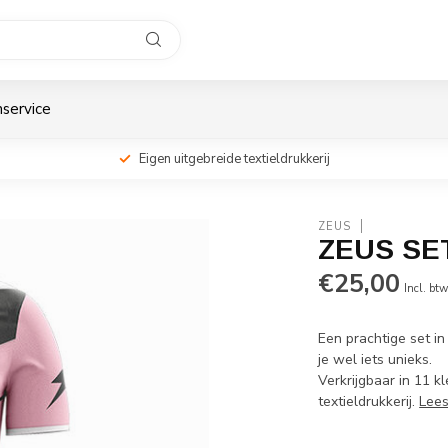
service
Eigen uitgebreide textieldrukkerij
ZEUS
ZEUS SE
€25,00
Incl. bt
Een prachtige set in
je wel iets unieks.
Verkrijgbaar in 11 k
textieldrukkerij.
Lee