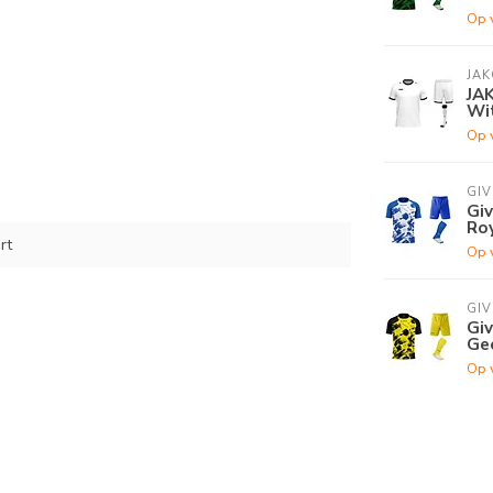
Op 
JAK
JA
Wi
Op 
GI
Gi
Ro
rt
Op 
GI
Gi
Ge
Op 