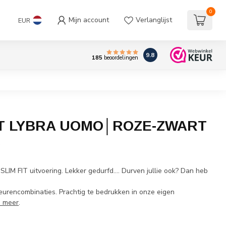
0
Mijn account
Verlanglijst
EUR
9.8
185
beoordelingen
T LYBRA UOMO│ROZE-ZWART
w
 SLIM FIT uitvoering. Lekker gedurfd.... Durven jullie ook? Dan heb
leurencombinaties. Prachtig te bedrukken in onze eigen
s meer
.