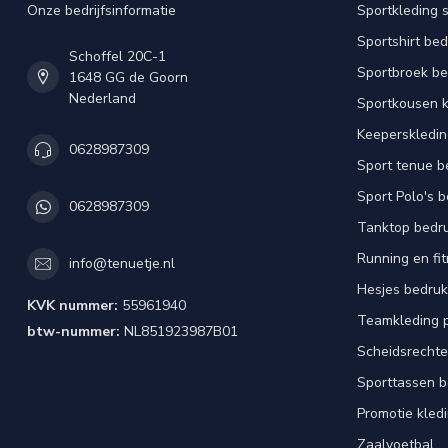
Onze bedrijfsinformatie
Sportkleding 
Sportshirt be
Schoffel 20C-1
Sportbroek b
1648 GG de Goorn
Nederland
Sportkousen 
Keeperskledi
0628987309
Sport tenue b
Sport Polo's 
0628987309
Tanktop bedr
Running en fi
info@tenuetje.nl
Hesjes bedru
KVK nummer:
55961940
Teamkleding 
btw-nummer:
NL851923987B01
Scheidsrechte
Sporttassen 
Promotie kled
Zaalvoetbal