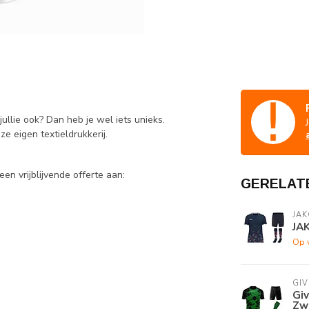
jullie ook? Dan heb je wel iets unieks.
e eigen textieldrukkerij.
en vrijblijvende offerte aan:
GERELAT
JAK
JA
Op 
GI
Gi
Zw