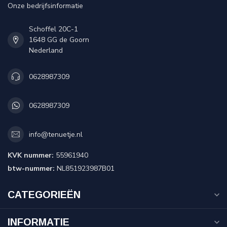
Onze bedrijfsinformatie
Schoffel 20C-1
1648 GG de Goorn
Nederland
0628987309
0628987309
info@tenuetje.nl
KVK nummer:
55961940
btw-nummer:
NL851923987B01
CATEGORIEËN
INFORMATIE