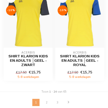
-10%
-10%
ACERBIS
ACERBIS
SHIRT KLARION KIDS
SHIRT KLARION KIDS
EN ADULTS │GEEL -
EN ADULTS │GEEL -
ZWART
ROYAL
€15,75
€15,75
€17,50
€17,50
5-8 werkdagen
5-8 werkdagen
Toon
1
-
24
van 65
1
2
3