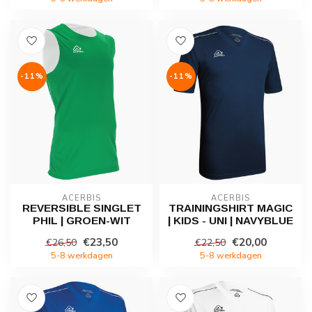
-11%
-11%
ACERBIS
ACERBIS
REVERSIBLE SINGLET
TRAININGSHIRT MAGIC
PHIL | GROEN-WIT
| KIDS - UNI | NAVYBLUE
€23,50
€20,00
€26,50
€22,50
5-8 werkdagen
5-8 werkdagen