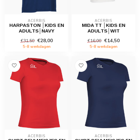
ACERBIS
ACERBIS
HARPASTON │KIDS EN
MIDA TT │KIDS EN
ADULTS│NAVY
ADULTS│WIT
€28,00
€14,50
€31,50
€16,00
5-8 werkdagen
5-8 werkdagen
ACERBIS
ACERBIS