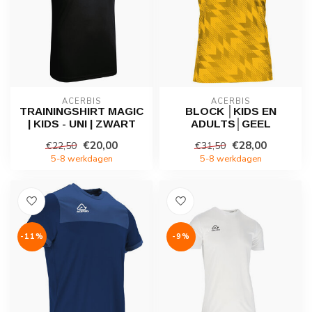
ACERBIS
ACERBIS
TRAININGSHIRT MAGIC
BLOCK │KIDS EN
| KIDS - UNI | ZWART
ADULTS│GEEL
€20,00
€28,00
€22,50
€31,50
5-8 werkdagen
5-8 werkdagen
-11%
-9%