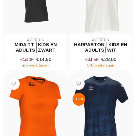
ACERBIS
ACERBIS
MIDA TT │KIDS EN
HARPASTON │KIDS EN
ADULTS│ZWART
ADULTS│WIT
€14,50
€28,00
€16,00
€31,50
± 5 werkdagen
5-8 werkdagen
-11%