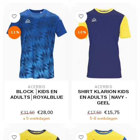
-11%
-10%
ACERBIS
ACERBIS
BLOCK │KIDS EN
SHIRT KLARION KIDS
ADULTS│ROYALBLUE
EN ADULTS │NAVY -
GEEL
€28,00
€15,75
€31,50
€17,50
± 5 werkdagen
5-8 werkdagen