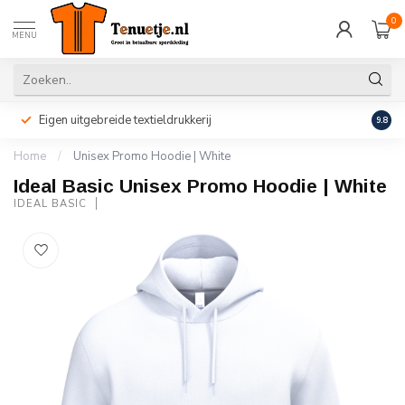
0
MENU
Eigen uitgebreide textieldrukkerij
Perso
9.8
Home
/
Unisex Promo Hoodie | White
Ideal Basic Unisex Promo Hoodie | White
IDEAL BASIC