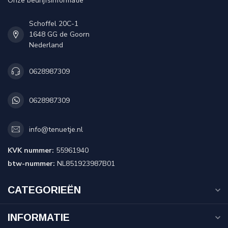
Onze bedrijfsinformatie
Schoffel 20C-1
1648 GG de Goorn
Nederland
0628987309
0628987309
info@tenuetje.nl
KVK nummer:
55961940
btw-nummer:
NL851923987B01
CATEGORIEËN
INFORMATIE