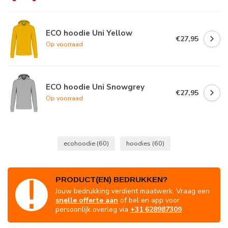
ECO hoodie Uni Yellow
€27,95
Op voorraad
ECO hoodie Uni Snowgrey
€27,95
Op voorraad
ecohoodie
(60)
hoodies
(60)
PRODUCT(EN) BEDRUKKEN?
Jouw bedrukking verdient maatwerk. Vraag een
snelle offerte aan
of bel en app voor
persoonlijk overleg via
+31 628987309
.