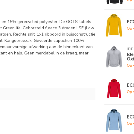
EC
n en 15% gerecycled polyester. De GOTS-labels
t Greenlife. Geborsteld fleece 3 draden LSF (Low
Op 
en. Rechte snit. 1x1 ribboord in buisconstructie
ant. Kangoeroezak. Gevoerde capuchon 100%
alvemaanvormige afwerking aan de binnenkant van
IDE
ant en hals. Geen merklabel in de kraag, maar
Ide
Ox
Op 
ECO
Op 
EC
Op 