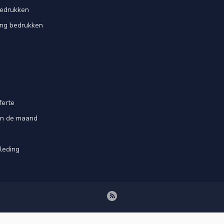
bedrukken
ing bedrukken
ferte
an de maand
leding