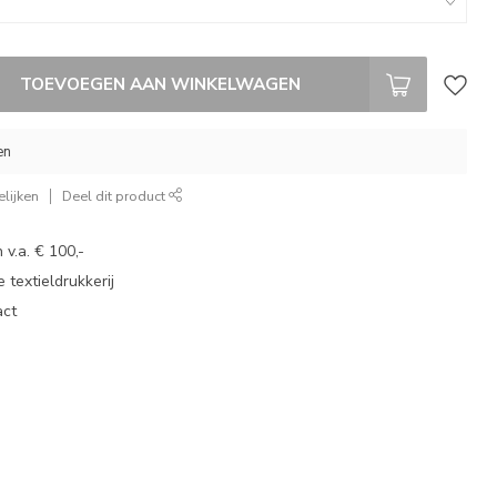
TOEVOEGEN AAN WINKELWAGEN
en
lijken
Deel dit product
 v.a. € 100,-
 textieldrukkerij
act