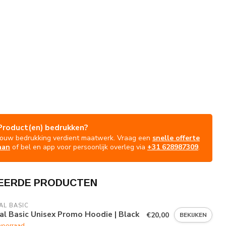
Product(en) bedrukken?
Jouw bedrukking verdient maatwerk. Vraag een
snelle offerte
aan
of bel en app voor persoonlijk overleg via
+31 628987309
.
EERDE PRODUCTEN
AL BASIC
al Basic Unisex Promo Hoodie | Black
€20,00
BEKIJKEN
voorraad