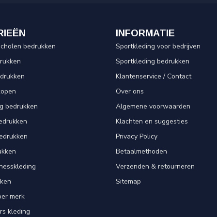
RIEËN
INFORMATIE
scholen bedrukken
Sportkleding voor bedrijven
drukken
Sportkleding bedrukken
edrukken
Klantenservice / Contact
kopen
Over ons
ng bedrukken
Algemene voorwaarden
edrukken
Klachten en suggesties
bedrukken
Privacy Policy
ukken
Betaalmethoden
tnesskleding
Verzenden & retourneren
kken
Sitemap
per merk
rs kleding