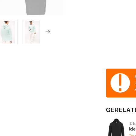
GERELAT
IDE
Ide
Op 