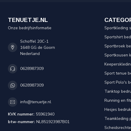
TENUETJE.NL
CATEGO
Onze bedrijfsinformatie
Sportkleding 
Sportshirt be
Schoffel 20C-1
Sportbroek b
1648 GG de Goorn
Nederland
Sportkousen 
Keeperskledi
0628987309
Sport tenue b
Sport Polo's 
0628987309
Tanktop bedr
Running en fi
info@tenuetje.nl
Hesjes bedru
KVK nummer:
55961940
Teamkleding 
btw-nummer:
NL851923987B01
Scheidsrechte