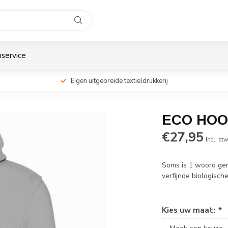
service
Eigen uitgebreide textieldrukkerij
ECO HOO
€27,95
Incl. bt
Soms is 1 woord geno
verfijnde biologisch
Kies uw maat:
*