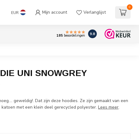
0
Mijn account
Verlanglijst
EUR
9.8
185
beoordelingen
DIE UNI SNOWGREY
w
eg.... geweldig!. Dat zijn deze hoodies. Ze zijn gemaakt van een
e katoen met een klein deel gerecycled polyester.
Lees meer
.