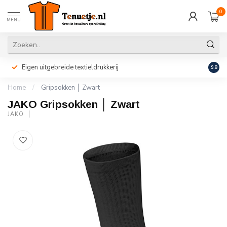
0
MENU
Eigen uitgebreide textieldrukkerij
Perso
9.8
Home
/
Gripsokken │ Zwart
JAKO Gripsokken │ Zwart
JAKO