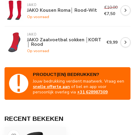
JAKO
€10,00
JAKO Kousen Roma│ Rood-Wit
€7,50
Op voorraad
JAKO
JAKO Zaalvoetbal sokken │KORT
€9,99
│ Rood
Op voorraad
PRODUCT(EN) BEDRUKKEN?
Jouw bedrukking verdient maatwerk. Vraag een
snelle offerte aan
of bel en app voor
persoonlijk overleg via
+31 628987309
.
RECENT BEKEKEN