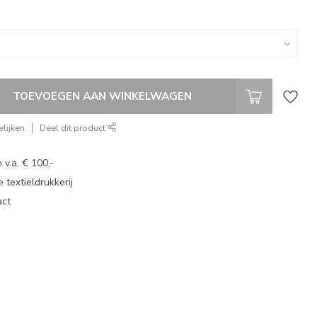
TOEVOEGEN AAN WINKELWAGEN
lijken
Deel dit product
 v.a. € 100,-
 textieldrukkerij
act