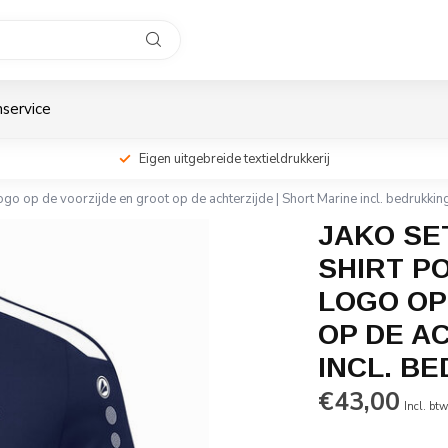
service
Eigen uitgebreide textieldrukkerij
logo op de voorzijde en groot op de achterzijde | Short Marine incl. bedrukki
JAKO SE
SHIRT P
LOGO OP
OP DE A
INCL. B
€43,00
Incl. bt