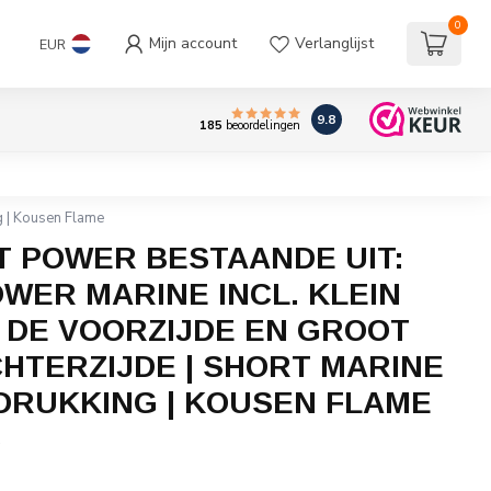
0
Mijn account
Verlanglijst
EUR
9.8
185
beoordelingen
ng | Kousen Flame
T POWER BESTAANDE UIT:
OWER MARINE INCL. KLEIN
 DE VOORZIJDE EN GROOT
CHTERZIJDE | SHORT MARINE
EDRUKKING | KOUSEN FLAME
w