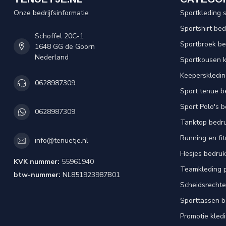
Onze bedrijfsinformatie
Sportkleding 
Sportshirt be
Schoffel 20C-1
Sportbroek b
1648 GG de Goorn
Nederland
Sportkousen 
Keeperskledi
0628987309
Sport tenue b
Sport Polo's 
0628987309
Tanktop bedr
Running en fi
info@tenuetje.nl
Hesjes bedru
KVK nummer:
55961940
Teamkleding 
btw-nummer:
NL851923987B01
Scheidsrechte
Sporttassen 
Promotie kled