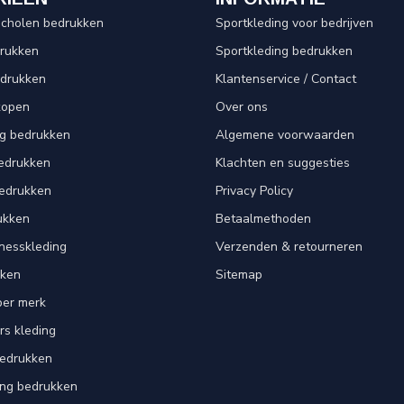
scholen bedrukken
Sportkleding voor bedrijven
drukken
Sportkleding bedrukken
edrukken
Klantenservice / Contact
kopen
Over ons
ng bedrukken
Algemene voorwaarden
edrukken
Klachten en suggesties
bedrukken
Privacy Policy
ukken
Betaalmethoden
tnesskleding
Verzenden & retourneren
kken
Sitemap
per merk
rs kleding
bedrukken
ing bedrukken