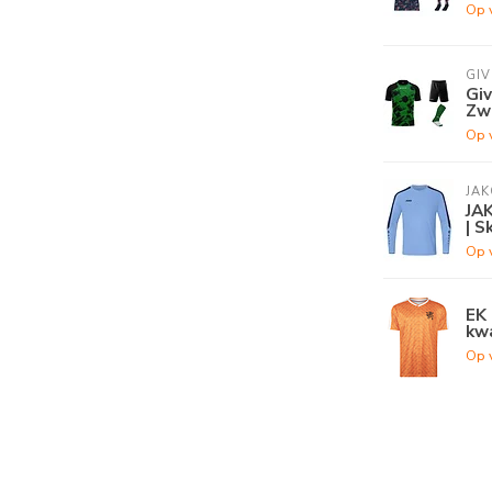
Op 
GI
Gi
Zw
Op 
JAK
JAK
| S
Op 
EK 
kwa
Op 