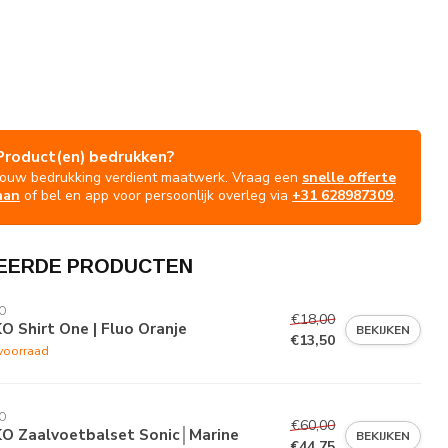
Product(en) bedrukken?
Jouw bedrukking verdient maatwerk. Vraag een
snelle offerte
aan
of bel en app voor persoonlijk overleg via
+31 628987309
.
EERDE PRODUCTEN
O
€18,00
O Shirt One | Fluo Oranje
BEKIJKEN
€13,50
voorraad
O
€60,00
KO Zaalvoetbalset Sonic│Marine
BEKIJKEN
€44,75