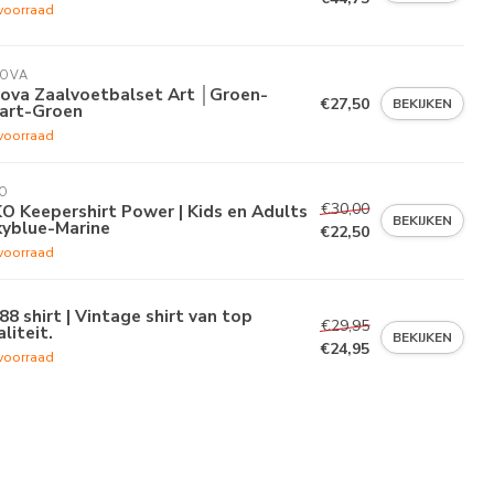
voorraad
VOVA
vova Zaalvoetbalset Art │Groen-
€27,50
BEKIJKEN
art-Groen
voorraad
O
€30,00
O Keepershirt Power | Kids en Adults
BEKIJKEN
kyblue-Marine
€22,50
voorraad
88 shirt | Vintage shirt van top
€29,95
liteit.
BEKIJKEN
€24,95
voorraad