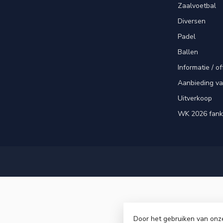
Zaalvoetbal
Diversen
Padel
Ballen
Informatie / of
Aanbieding v
Uitverkoop
WK 2026 fank
Door het gebruiken van onz