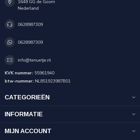
1648 GG de Goorn
Nederland
0628987309
0628987309
info@tenuetje.nl
KVK nummer:
55961940
btw-nummer:
NL851923987B01
CATEGORIEËN
INFORMATIE
MIJN ACCOUNT