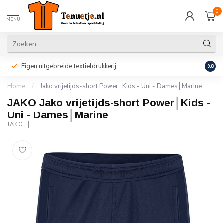
0
MENU
Eigen uitgebreide textieldrukkerij
Perso
9.8
Home
/
Jako vrijetijds-short Power│Kids - Uni - Dames│Marine
JAKO Jako vrijetijds-short Power│Kids -
Uni - Dames│Marine
JAKO