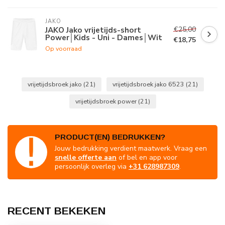
JAKO
€25,00
JAKO Jako vrijetijds-short
Power│Kids - Uni - Dames│Wit
€18,75
Op voorraad
vrijetijdsbroek jako
(21)
vrijetijdsbroek jako 6523
(21)
vrijetijdsbroek power
(21)
PRODUCT(EN) BEDRUKKEN?
Jouw bedrukking verdient maatwerk. Vraag een
snelle offerte aan
of bel en app voor
persoonlijk overleg via
+31 628987309
.
RECENT BEKEKEN