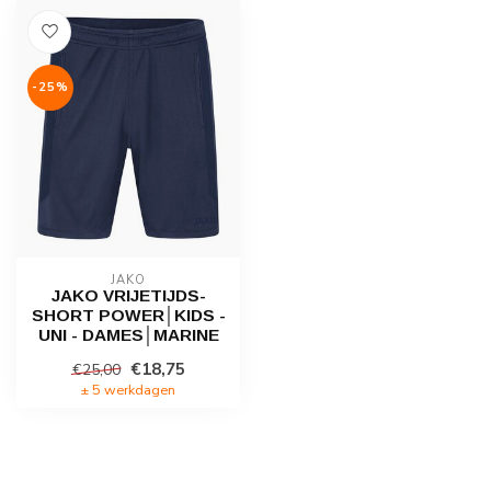
-25%
JAKO
JAKO VRIJETIJDS-
SHORT POWER│KIDS -
UNI - DAMES│MARINE
€18,75
€25,00
± 5 werkdagen