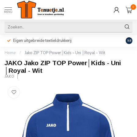
0
MENU
Eigen uitgebreide textieldrukkerij
Perso
9.8
Home
/
Jako ZIP TOP Power│Kids - Uni │Royal - Wit
JAKO Jako ZIP TOP Power│Kids - Uni
│Royal - Wit
JAKO