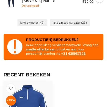
│Kids - Uni│Marine
€30,00
Op voorraad
jako sweater
(45)
jako zip top sweater
(23)
PRODUCT(EN) BEDRUKKEN?
Jouw bedrukking verdient maatwerk. Vraag een
snelle offerte aan
of bel en app voor
persoonlijk overleg via
+31 628987309
.
RECENT BEKEKEN
-25%