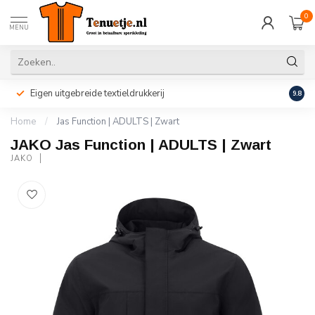
0
MENU
Eigen uitgebreide textieldrukkerij
Perso
9.8
Home
/
Jas Function | ADULTS | Zwart
JAKO Jas Function | ADULTS | Zwart
JAKO