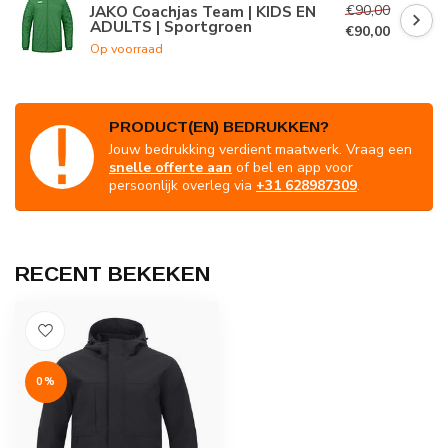
€90,00
JAKO Coachjas Team | KIDS EN
ADULTS | Sportgroen
€90,00
Op voorraad
PRODUCT(EN) BEDRUKKEN?
Jouw bedrukking verdient maatwerk. Vraag een
snelle offerte aan
of bel en app voor
persoonlijk overleg via
+31 628987309
.
RECENT BEKEKEN
0%