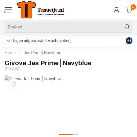
0
MENU
Eigen uitgebreide textieldrukkerij
Perso
9.8
Home
/
Jas Prime│Navyblue
Givova Jas Prime│Navyblue
GIVOVA