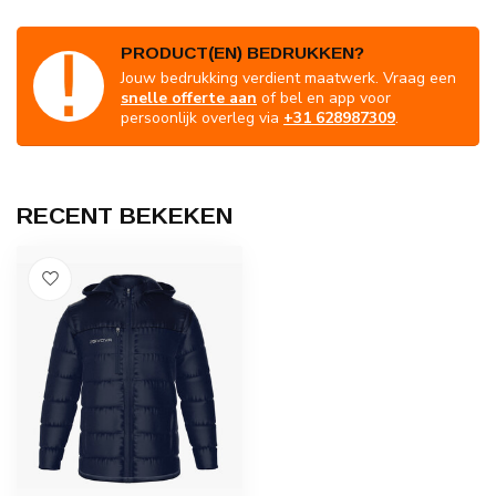
PRODUCT(EN) BEDRUKKEN?
Jouw bedrukking verdient maatwerk. Vraag een
snelle offerte aan
of bel en app voor
persoonlijk overleg via
+31 628987309
.
RECENT BEKEKEN