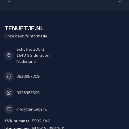
TENUETJE.NL
Onze bedrijfsinformatie
Schoffel 20C-1
1648 GG de Goorn
Nederland
0628987309
0628987309
info@tenuetje.nl
KVK nummer:
55961940
btw-nummer:
NL851923987B01