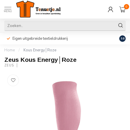
0
MENU
Eigen uitgebreide textieldrukkerij
Perso
9.8
Home
/
Kous Energy│Roze
Zeus Kous Energy│Roze
ZEUS