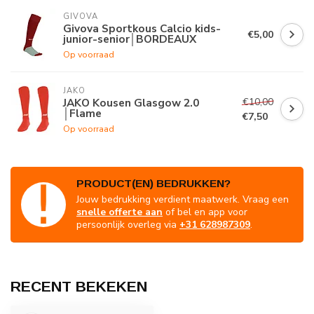
GIVOVA
Givova Sportkous Calcio kids-
€5,00
junior-senior│BORDEAUX
Op voorraad
JAKO
€10,00
JAKO Kousen Glasgow 2.0
│Flame
€7,50
Op voorraad
PRODUCT(EN) BEDRUKKEN?
Jouw bedrukking verdient maatwerk. Vraag een
snelle offerte aan
of bel en app voor
persoonlijk overleg via
+31 628987309
.
RECENT BEKEKEN