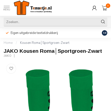
0
MENU
Eigen uitgebreide textieldrukkerij
Perso
9.8
Home
/
Kousen Roma│Sportgroen-Zwart
JAKO Kousen Roma│Sportgroen-Zwart
JAKO