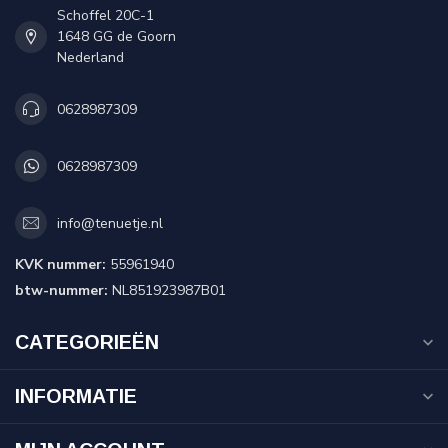
Schoffel 20C-1
1648 GG de Goorn
Nederland
0628987309
0628987309
info@tenuetje.nl
KVK nummer:
55961940
btw-nummer:
NL851923987B01
CATEGORIEËN
INFORMATIE