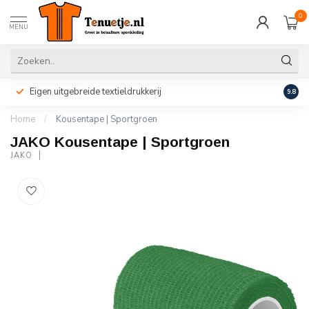
0
MENU
Eigen uitgebreide textieldrukkerij
Perso
9.8
Home
/
Kousentape | Sportgroen
JAKO Kousentape | Sportgroen
JAKO