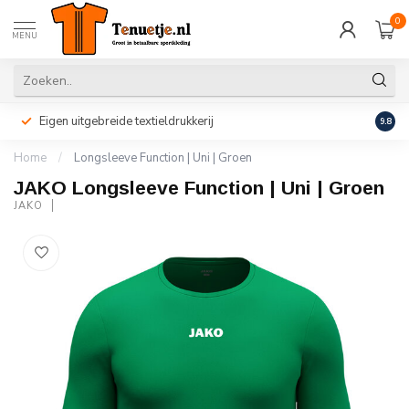
0
MENU
Eigen uitgebreide textieldrukkerij
Perso
9.8
Home
/
Longsleeve Function | Uni | Groen
JAKO Longsleeve Function | Uni | Groen
JAKO