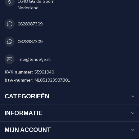
1648 GG de Goorn
Nederland
0628987309
0628987309
info@tenuetje.nl
KVK nummer:
55961940
btw-nummer:
NL851923987B01
CATEGORIEËN
INFORMATIE
MIJN ACCOUNT