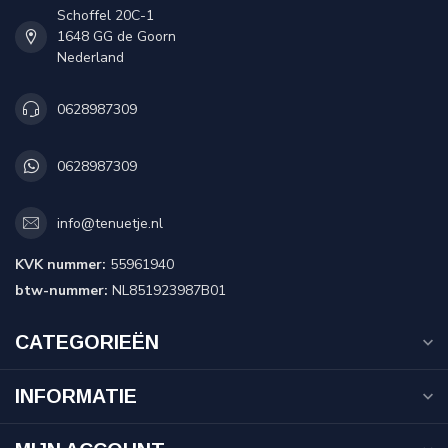
Schoffel 20C-1
1648 GG de Goorn
Nederland
0628987309
0628987309
info@tenuetje.nl
KVK nummer:
55961940
btw-nummer:
NL851923987B01
CATEGORIEËN
INFORMATIE