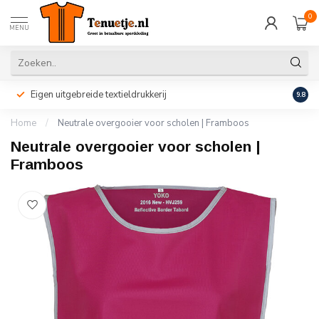
0
MENU
Eigen uitgebreide textieldrukkerij
Perso
9.8
Home
/
Neutrale overgooier voor scholen | Framboos
Neutrale overgooier voor scholen |
Framboos