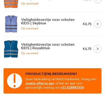
Op voorraad
Veiligheidsvestje voor scholen
KIDS | Skyblue
€4,75
Op voorraad
Veiligheidsvestje voor scholen
KIDS | Royalblue
€4,75
Op voorraad
PRODUCT(EN) BEDRUKKEN?
Jouw bedrukking verdient maatwerk. Vraag een
snelle offerte aan
of bel en app voor
persoonlijk overleg via
+31 628987309
.