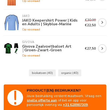
Op voorraad
JAKO
€30,00
JAKO Keepershirt Power | Kids
en Adults | Skyblue-Marine
€22,50
Op voorraad
GIVOVA
Givova Zaalvoetbalset Art
€27,50
│Groen-Zwart-Groen
Op voorraad
biokatoen
(40)
organic
(40)
PRODUCT(EN) BEDRUKKEN?
Jouw bedrukking verdient maatwerk. Vraag een
snelle offerte aan
of bel en app voor
persoonlijk overleg via
+31 628987309
.